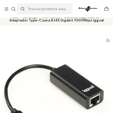
Se precisar de ajuda não hesite em nos contatar
Ler mais
Início
Catálogo
Informática
Cabos&Adaptadores
Adaptador Type-C para RJ45 Gigabit 1000Mbps Iggual