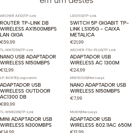
em um destes
ARCHER AX12
|
TP-Link
LS105G
|
TP-Link
ROUTER TP-LINK DB
SWITCH 5P GIGABIT TP-
WIRELESS AX1500MBPS
LINK LS105G - CAIXA
LAN GIGA
METALICA
€59,99
€21,99
TL-WN725N
|
TP-Link
ARCHER-T3U-PLUS
|
TP-Link
NANO USB ADAPTADOR
ADAPTADOR USB
WIRELESS N150MBPS
WIRELESS AC 1300M
€12,99
€24,99
LP-8097E
|
Loopcomm
MW150US
|
Mercusys
ADAPTADOR USB
NANO ADAPTADOR USB
WIRELESS OUTDOOR
WIRELESS N150MBPS
AC1300 DB
€7,99
€89,99
TL-WN823N
|
TP-Link
MU6H
|
Mercusys
MINI ADAPTADOR USB
ADAPTADOR USB
WIRELESS N300MBPS
WIRELESS 802.11AC 650M
€14,99
€12,99