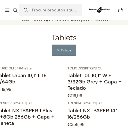
Se precisar de ajuda não hesite em nos contatar
Ler mais
Início
Catálogo
Telecomunicações
Tablets
Tablets
Filtros
TURB10LTE464
|
eStar
TCL10L332KITGY
|
TCL
ablet Urban 10,1" LTE
Tablet 10L 10,1" WiFi
/64Gb
3/32Gb Grey + Capa +
Teclado
119,99
€119,99
CLNP11P16256KIT
|
TCL
TCLNP1416256GY
|
TCL
ablet NXTPAPER 11Plus
Tablet NXTPAPER 14"
+8Gb 256Gb + Capa +
16/256Gb
aneta
€359,99