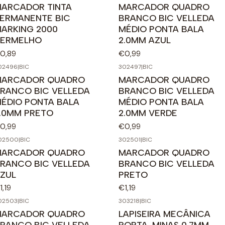
ARCADOR TINTA
MARCADOR QUADRO
ERMANENTE BIC
BRANCO BIC VELLEDA
ARKING 2000
MÉDIO PONTA BALA
ERMELHO
2.0MM AZUL
0,89
€0,99
02496
|
BIC
302497
|
BIC
MARCADOR QUADRO
MARCADOR QUADRO
RANCO BIC VELLEDA
BRANCO BIC VELLEDA
ÉDIO PONTA BALA
MÉDIO PONTA BALA
.0MM PRETO
2.0MM VERDE
0,99
€0,99
02500
|
BIC
302501
|
BIC
MARCADOR QUADRO
MARCADOR QUADRO
RANCO BIC VELLEDA
BRANCO BIC VELLEDA
ZUL
PRETO
1,19
€1,19
02503
|
BIC
303218
|
BIC
MARCADOR QUADRO
LAPISEIRA MECÂNICA
RANCO BIC VELLEDA
PORTA-MINAS 0.7MM