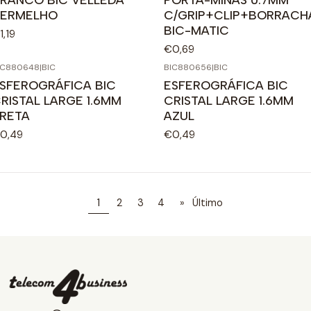
ERMELHO
C/GRIP+CLIP+BORRACH
BIC-MATIC
1,19
€0,69
IC880648
|
BIC
BIC880656
|
BIC
SFEROGRÁFICA BIC
ESFEROGRÁFICA BIC
RISTAL LARGE 1.6MM
CRISTAL LARGE 1.6MM
RETA
AZUL
0,49
€0,49
1
2
3
4
»
Último