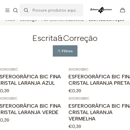
Se precisar de ajuda não hesite em nos contatar
Ler mais
Início
Catálogo
Mat Escritório&Escolar
Escrita&Correção
Escrita&Correção
Filtros
00900
|
BIC
300901
|
BIC
SFEROGRÁFICA BIC FINA
ESFEROGRÁFICA BIC FIN
RISTAL LARANJA AZUL
CRISTAL LARANJA PRETA
0,39
€0,39
00902
|
BIC
300903
|
BIC
SFEROGRÁFICA BIC FINA
ESFEROGRÁFICA BIC FIN
RISTAL LARANJA VERDE
CRISTAL LARANJA
VERMELHA
0,39
€0,39