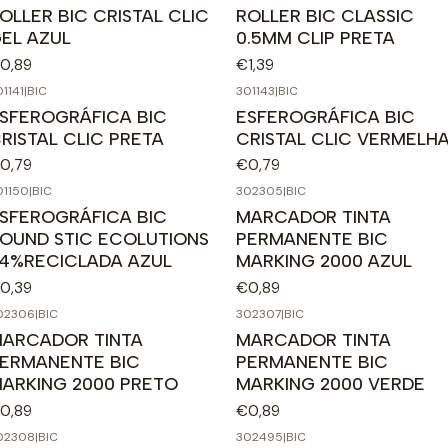
OLLER BIC CRISTAL CLIC
ROLLER BIC CLASSIC
EL AZUL
0.5MM CLIP PRETA
0,89
€1,39
1141
|
BIC
301143
|
BIC
SFEROGRÁFICA BIC
ESFEROGRÁFICA BIC
RISTAL CLIC PRETA
CRISTAL CLIC VERMELH
0,79
€0,79
01150
|
BIC
302305
|
BIC
SFEROGRÁFICA BIC
MARCADOR TINTA
OUND STIC ECOLUTIONS
PERMANENTE BIC
4%RECICLADA AZUL
MARKING 2000 AZUL
0,39
€0,89
02306
|
BIC
302307
|
BIC
ARCADOR TINTA
MARCADOR TINTA
ERMANENTE BIC
PERMANENTE BIC
ARKING 2000 PRETO
MARKING 2000 VERDE
0,89
€0,89
02308
|
BIC
302495
|
BIC