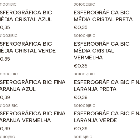
01001
|
BIC
301002
|
BIC
SFEROGRÁFICA BIC
ESFEROGRÁFICA BIC
ÉDIA CRISTAL AZUL
MÉDIA CRISTAL PRETA
0,35
€0,35
01003
|
BIC
301004
|
BIC
SFEROGRÁFICA BIC
ESFEROGRÁFICA BIC
ÉDIA CRISTAL VERDE
MÉDIA CRISTAL
VERMELHA
0,35
€0,35
01006
|
BIC
301007
|
BIC
SFEROGRÁFICA BIC FINA
ESFEROGRÁFICA BIC FIN
ARANJA AZUL
LARANJA PRETA
0,39
€0,39
01008
|
BIC
301009
|
BIC
SFEROGRÁFICA BIC FINA
ESFEROGRÁFICA BIC FIN
ARANJA VERMELHA
LARANJA VERDE
0,39
€0,39
01110
|
BIC
301116
|
BIC