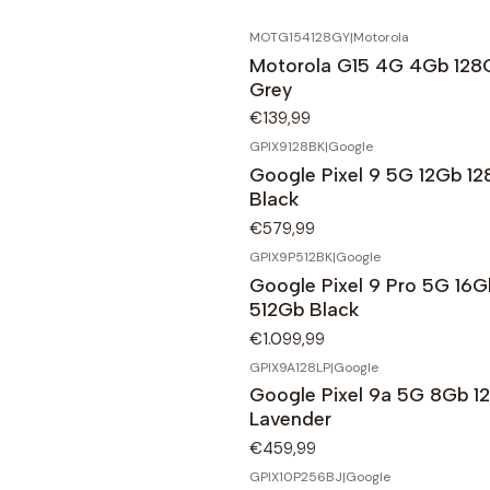
MOTG154128GY
|
Motorola
Motorola G15 4G 4Gb 128
Grey
€139,99
GPIX9128BK
|
Google
Google Pixel 9 5G 12Gb 1
Black
€579,99
GPIX9P512BK
|
Google
Google Pixel 9 Pro 5G 16G
512Gb Black
€1.099,99
GPIX9A128LP
|
Google
Google Pixel 9a 5G 8Gb 1
Lavender
€459,99
GPIX10P256BJ
|
Google