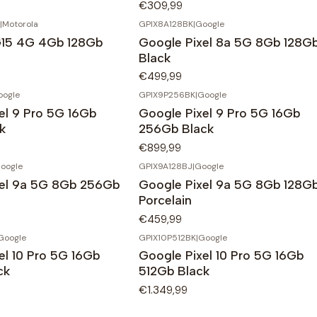
€309,99
|
Motorola
GPIX8A128BK
|
Google
G15 4G 4Gb 128Gb
Google Pixel 8a 5G 8Gb 128G
Black
€499,99
oogle
GPIX9P256BK
|
Google
el 9 Pro 5G 16Gb
Google Pixel 9 Pro 5G 16Gb
k
256Gb Black
€899,99
oogle
GPIX9A128BJ
|
Google
xel 9a 5G 8Gb 256Gb
Google Pixel 9a 5G 8Gb 128G
Porcelain
€459,99
Google
GPIX10P512BK
|
Google
el 10 Pro 5G 16Gb
Google Pixel 10 Pro 5G 16Gb
ck
512Gb Black
€1.349,99