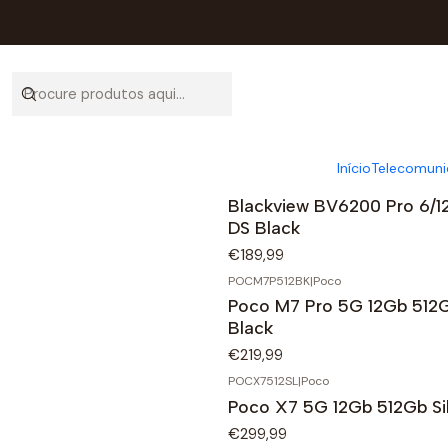
Início
Telecomuni
BV6200PRO6128BK
|
Blackview
Blackview BV6200 Pro 6/1
DS Black
€189,99
POCM7P512BK
|
Poco
Poco M7 Pro 5G 12Gb 512
Black
€219,99
POCX7512SL
|
Poco
Poco X7 5G 12Gb 512Gb Si
€299,99