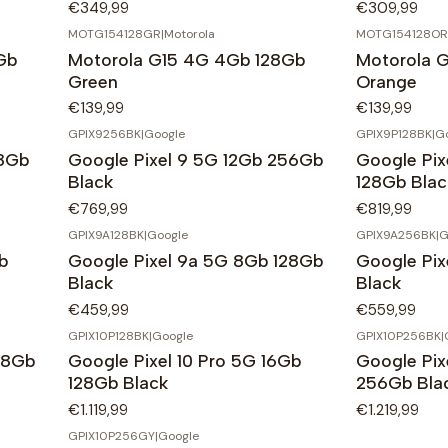
€349,99
€309,99
MOTG154128GR
|
Motorola
MOTG154128OR
Gb
Motorola G15 4G 4Gb 128Gb
Motorola 
Green
Orange
€139,99
€139,99
GPIX9256BK
|
Google
GPIX9P128BK
|
G
28Gb
Google Pixel 9 5G 12Gb 256Gb
Google Pix
Black
128Gb Blac
€769,99
€819,99
GPIX9A128BK
|
Google
GPIX9A256BK
|
G
b
Google Pixel 9a 5G 8Gb 128Gb
Google Pi
Black
Black
€459,99
€559,99
GPIX10P128BK
|
Google
GPIX10P256BK
|
28Gb
Google Pixel 10 Pro 5G 16Gb
Google Pix
128Gb Black
256Gb Bla
€1.119,99
€1.219,99
GPIX10P256GY
|
Google