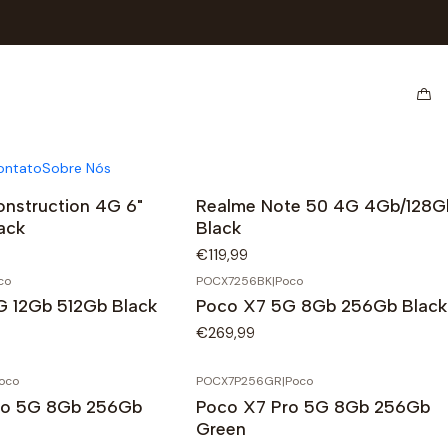
ontato
Sobre Nós
BK
|
Hammer
REANT504128BK
|
Realme
nstruction 4G 6"
Realme Note 50 4G 4Gb/128G
ack
Black
€119,99
co
POCX7256BK
|
Poco
G 12Gb 512Gb Black
Poco X7 5G 8Gb 256Gb Black
€269,99
oco
POCX7P256GR
|
Poco
ro 5G 8Gb 256Gb
Poco X7 Pro 5G 8Gb 256Gb
Green