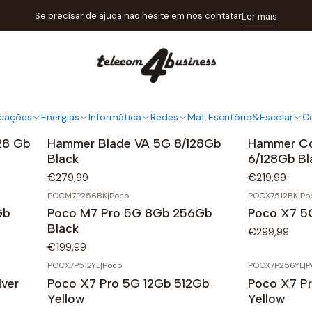
Início
Catálogo
Telecomunicações
Smartphones
Se precisar de ajuda não hesite em nos contatar
Ler mais
Smartphones
cações
Energias
Informática
Redes
Mat Escritório&Escolar
C
HAMBLVA5G8128BK
|
Hammer
HAMCS4G6128
28 Gb
Hammer Blade VA 5G 8/128Gb
Hammer Co
Black
6/128Gb Bl
€279,99
€219,99
POCM7P256BK
|
Poco
POCX7512BK
|
Po
Gb
Poco M7 Pro 5G 8Gb 256Gb
Poco X7 5
Black
€299,99
€199,99
POCX7P512YL
|
Poco
POCX7P256YL
|
P
lver
Poco X7 Pro 5G 12Gb 512Gb
Poco X7 P
Yellow
Yellow