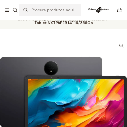
Se precisar de ajuda não hesite em nos contatar
Ler mais
Início
Catálogo
Telecomunicações
Tablets
Tablet NXTPAPER 14" 16/256Gb