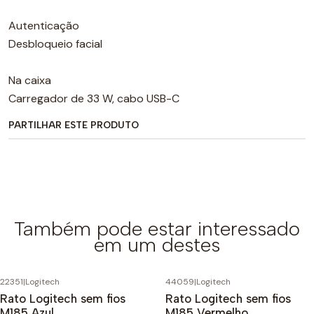
Autenticação
Desbloqueio facial
Na caixa
Carregador de 33 W, cabo USB-C
PARTILHAR ESTE PRODUTO
Também pode estar interessado
em um destes
22351
|
Logitech
44059
|
Logitech
Rato Logitech sem fios
Rato Logitech sem fios
M185 Azul
M185 Vermelho