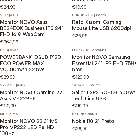
€24,99
€19,99
V1971
|
Asus
BHR8869GL
|
Xiaomi
Monitor NOVO Asus
Rato Xiaomi Gaming
BE24EQK Business IPS 24"
Mouse Lite USB 6200dpi
FHD 16:9 WebCam
€26,99
€264,99
P12D
|
Idusd
LS24C310
|
Samsung
POWERBANK IDSUD P12D
Monitor NOVO Samsung
ECO POWER MAX
Essential 24" IPS FHD 75Hz
20000mAh 22.5W
5ms
€29,99
€129,99
VY229HE
|
Asus
24940-B
|
Salicru
Monitor NOVO Gaming 22"
Salicru SPS SOHO+ 500VA
Asus VY229HE
Tech Line USB
€119,99
€119,99
MP223
|
MSI
NK110BK
|
Nokia
Monitor NOVO 22.3" MSI
Nokia 110 2" Preto
Pro MP223 LED FullHD
€39,99
100Hz