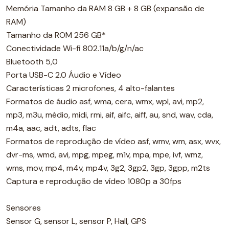
Memória Tamanho da RAM 8 GB + 8 GB (expansão de
RAM)
Tamanho da ROM 256 GB*
Conectividade Wi-fi 802.11a/b/g/n/ac
Bluetooth 5,0
Porta USB-C 2.0 Áudio e Vídeo
Características 2 microfones, 4 alto-falantes
Formatos de áudio asf, wma, cera, wmx, wpl, avi, mp2,
mp3, m3u, médio, midi, rmi, aif, aifc, aiff, au, snd, wav, cda,
m4a, aac, adt, adts, flac
Formatos de reprodução de vídeo asf, wmv, wm, asx, wvx,
dvr-ms, wmd, avi, mpg, mpeg, m1v, mpa, mpe, ivf, wmz,
wms, mov, mp4, m4v, mp4v, 3g2, 3gp2, 3gp, 3gpp, m2ts
Captura e reprodução de vídeo 1080p a 30fps
Sensores
Sensor G, sensor L, sensor P, Hall, GPS