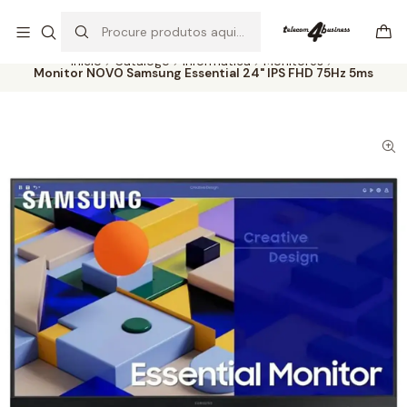
Se precisar de ajuda não hesite em nos contatar
Ler mais
Início
Catálogo
Informática
Monitores
Monitor NOVO Samsung Essential 24" IPS FHD 75Hz 5ms