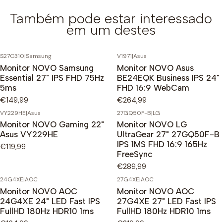
Também pode estar interessado
em um destes
S27C310
|
Samsung
V1971
|
Asus
Monitor NOVO Samsung
Monitor NOVO Asus
Essential 27" IPS FHD 75Hz
BE24EQK Business IPS 24"
5ms
FHD 16:9 WebCam
€149,99
€264,99
VY229HE
|
Asus
27GQ50F-B
|
LG
Monitor NOVO Gaming 22"
Monitor NOVO LG
Asus VY229HE
UltraGear 27" 27GQ50F-B
IPS 1MS FHD 16:9 165Hz
€119,99
FreeSync
€289,99
24G4XE
|
AOC
27G4XE
|
AOC
Monitor NOVO AOC
Monitor NOVO AOC
24G4XE 24" LED Fast IPS
27G4XE 27" LED Fast IPS
FullHD 180Hz HDR10 1ms
FullHD 180Hz HDR10 1ms