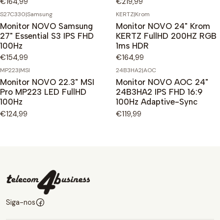
€164,99
€219,99
S27C330
|
Samsung
KERTZ
|
Krom
Monitor NOVO Samsung
Monitor NOVO 24" Krom
27" Essential S3 IPS FHD
KERTZ FullHD 200HZ RGB
100Hz
1ms HDR
€154,99
€164,99
MP223
|
MSI
24B3HA2
|
AOC
Monitor NOVO 22.3" MSI
Monitor NOVO AOC 24"
Pro MP223 LED FullHD
24B3HA2 IPS FHD 16:9
100Hz
100Hz Adaptive-Sync
€124,99
€119,99
Siga-nos