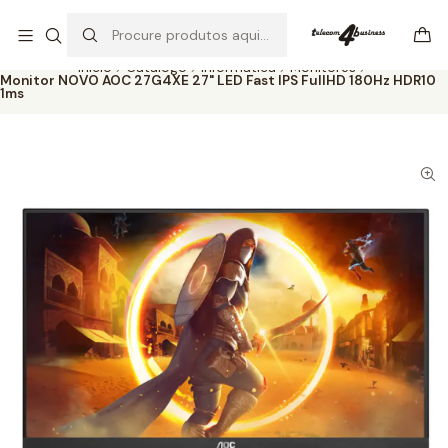
Se precisar de ajuda não hesite em nos contatar
Ler mais
Início
Catálogo
Informática
Monitores
Monitor NOVO AOC 27G4XE 27" LED Fast IPS FullHD 180Hz HDR10
1ms