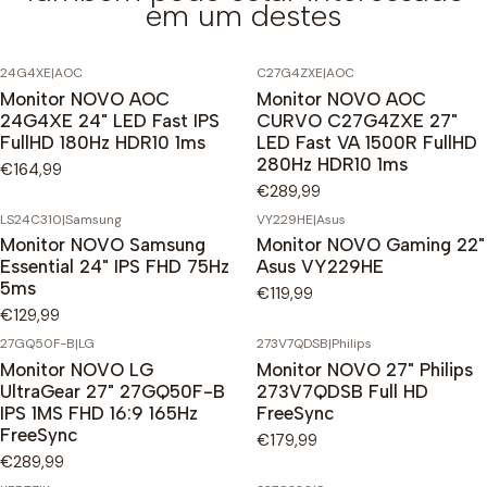
em um destes
24G4XE
|
AOC
C27G4ZXE
|
AOC
Monitor NOVO AOC
Monitor NOVO AOC
24G4XE 24" LED Fast IPS
CURVO C27G4ZXE 27"
FullHD 180Hz HDR10 1ms
LED Fast VA 1500R FullHD
280Hz HDR10 1ms
€164,99
€289,99
LS24C310
|
Samsung
VY229HE
|
Asus
Monitor NOVO Samsung
Monitor NOVO Gaming 22"
Essential 24" IPS FHD 75Hz
Asus VY229HE
5ms
€119,99
€129,99
27GQ50F-B
|
LG
273V7QDSB
|
Philips
Monitor NOVO LG
Monitor NOVO 27" Philips
UltraGear 27" 27GQ50F-B
273V7QDSB Full HD
IPS 1MS FHD 16:9 165Hz
FreeSync
FreeSync
€179,99
€289,99