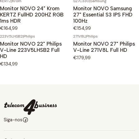
KERTZ
|
Krom
S27C330
|
Samsung
Monitor NOVO 24" Krom
Monitor NOVO Samsung
KERTZ FullHD 200HZ RGB
27" Essential S3 IPS FHD
1ms HDR
100Hz
€164,99
€154,99
223V5LHSB2
|
Philips
271V8L
|
Philips
Monitor NOVO 22" Philips
Monitor NOVO 27" Philips
V-Line 223V5LHSB2 Full
V-Line 271V8L Full HD
HD
€179,99
€134,99
Siga-nos