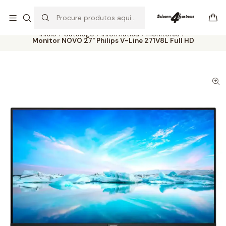
Se precisar de ajuda não hesite em nos contatar
Ler mais
Início
Catálogo
Informática
Monitores
Monitor NOVO 27" Philips V-Line 271V8L Full HD