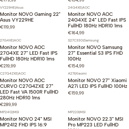
VY229HE
|
Asus
24G4XE
|
AOC
Monitor NOVO Gaming 22"
Monitor NOVO AOC
Asus VY229HE
24G4XE 24" LED Fast IPS
FullHD 180Hz HDR10 1ms
€119,99
€164,99
27G4XE
|
AOC
S27C330
|
Samsung
Monitor NOVO AOC
Monitor NOVO Samsung
27G4XE 27" LED Fast IPS
27" Essential S3 IPS FHD
FullHD 180Hz HDR10 1ms
100Hz
€219,99
€154,99
C27G4ZXE
|
AOC
A27I
|
Xiaomi
Monitor NOVO AOC
Monitor NOVO 27" Xiaomi
CURVO C27G4ZXE 27"
A27i LED IPS FullHD 100Hz
LED Fast VA 1500R FullHD
€159,99
280Hz HDR10 1ms
€289,99
MP2412
|
MSI
MP223
|
MSI
Monitor NOVO 24" MSI
Monitor NOVO 22.3" MSI
MP2412 FHD IPS 16:9
Pro MP223 LED FullHD