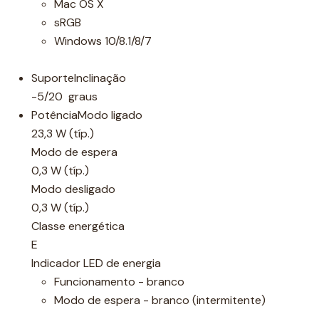
Mac OS X
sRGB
Windows 10/8.1/8/7
SuporteInclinação
-5/20 graus
PotênciaModo ligado
23,3 W (típ.)
Modo de espera
0,3 W (típ.)
Modo desligado
0,3 W (típ.)
Classe energética
E
Indicador LED de energia
Funcionamento - branco
Modo de espera - branco (intermitente)