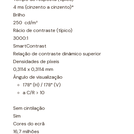
4 ms (cinzento a cinzento)*
Brilho
250 cd/m²
Rácio de contraste (típico)
3000:1
SmartContrast
Relação de contraste dinâmico superior
Densidades de píxeis
0,3114 x 0,3114 mm
Ângulo de visualização
178° (H) / 178° (V)
a C/R > 10
Sem cintilação
Sim
Cores do ecrã
16,7 milhões