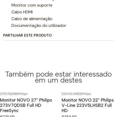
Monitor com suporte
Cabo HDMI
Cabo de alimentação
Documentação do utilizador
PARTILHAR ESTE PRODUTO
Também pode estar interessado
em um destes
273V7QDSB
|
Philips
223V5LHSB2
|
Philips
Monitor NOVO 27" Philips
Monitor NOVO 22" Philips
273V7QDSB Full HD
V-Line 223V5LHSB2 Full
FreeSync
HD
€179,99
€134,99