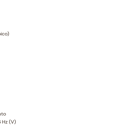
pico)
nto
6 Hz (V)