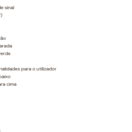
e sinal
P)
ção
parada
verde
alidades para o utilizador
baixo
ra cima
s