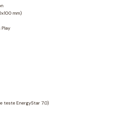
on
0x100 mm)
 Play
de teste EnergyStar 7.0)