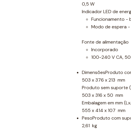
0,5 W
Indicador LED de energ
Funcionamento - 
Modo de espera - 
Fonte de alimentação
Incorporado
100-240 V CA, 50
DimensõesProduto co
503 x 376 x 213 mm
Produto sem suporte 
503 x 316 x 50 mm
Embalagem em mm (Lx
555 x 414 x 107 mm
PesoProduto com supo
2,61 kg