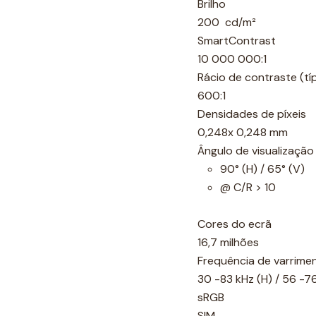
Brilho
200 cd/m²
SmartContrast
10 000 000:1
Rácio de contraste (tí
600:1
Densidades de píxeis
0,248x 0,248 mm
Ângulo de visualização
90° (H) / 65° (V)
@ C/R > 10
Cores do ecrã
16,7 milhões
Frequência de varrime
30 -83 kHz (H) / 56 -7
sRGB
SIM