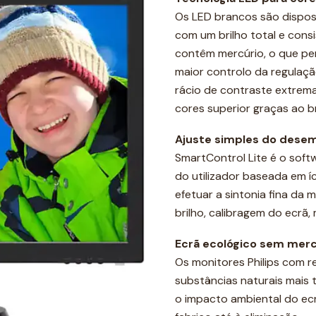
Os LED brancos são dispos
com um brilho total e con
contêm mercúrio, o que pe
maior controlo da regulaçã
rácio de contraste extre
cores superior graças ao b
Ajuste simples do dese
SmartControl Lite é o soft
do utilizador baseada em í
efetuar a sintonia fina da
brilho, calibragem do ecrã, 
Ecrã ecológico sem merc
Os monitores Philips com 
substâncias naturais mais 
o impacto ambiental do ecr