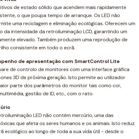
itivos de estado sólido que acendem mais rapidamente
sistente, o que poupa tempo de arranque. Os LED não
rmite uma reciclagem e eliminação ecológicas. Oferecem um
o da intensidade da retroiluminação LCD, garantindo um
mamente elevado. Também produzem uma reprodução de
rilho consistente em todo o ecrã.
mpenho de apresentação com SmartControl Lite
ware de controlo de monitores com uma interface gráfica
cones 3D de próxima geração. Isto permite ao utilizador
 maior parte dos parâmetros do monitor tais como cor,
multimédia, gestão de ID, etc., com o rato.
úrio
retroiluminação LED não contêm mercúrio, uma das
tóxicas que afeta os seres humanos e os animais. Isto reduz
ã ecológico ao longo de toda a sua vida útil - desde o