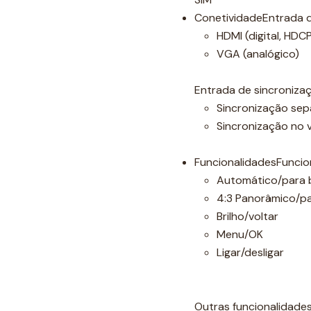
ConetividadeEntrada d
HDMI (digital, HDC
VGA (analógico)
Entrada de sincroniza
Sincronização se
Sincronização no 
FuncionalidadesFuncion
Automático/para 
4:3 Panorâmico/pa
Brilho/voltar
Menu/OK
Ligar/desligar
Outras funcionalidade