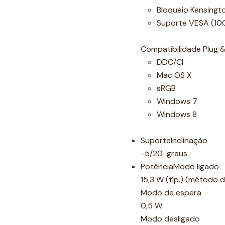
Bloqueio Kensingt
Suporte VESA (10
Compatibilidade Plug &
DDC/CI
Mac OS X
sRGB
Windows 7
Windows 8
SuporteInclinação
-5/20 graus
PotênciaModo ligado
15,3 W (típ.) (método 
Modo de espera
0,5 W
Modo desligado