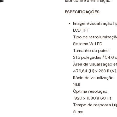
fabrico até à eliminação.
ESPECIFICAÇÕES:
Imagem/visualizaçãoTi
LCD TFT
Tipo de retroiluminaçã
Sistema W-LED
Tamanho do painel
21,5 polegadas / 54,6 
Área de visualização ef
476,64 (H) x 268,11 (V)
Rácio de visualização
16:9
Óptima resolução
1920 x 1080 a 60 Hz
Tempo de resposta (tí
5 ms