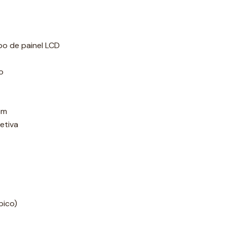
po de painel LCD
o
cm
etiva
pico)