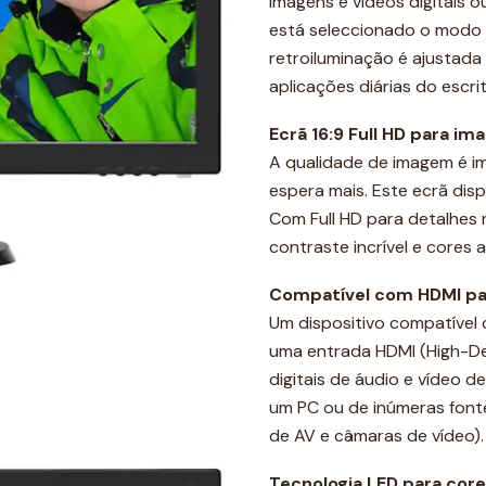
imagens e vídeos digitais
está seleccionado o modo 
retroiluminação é ajustad
aplicações diárias do escr
Ecrã 16:9 Full HD para im
A qualidade de imagem é i
espera mais. Este ecrã dis
Com Full HD para detalhes
contraste incrível e cores
Compatível com HDMI pa
Um dispositivo compatível
uma entrada HDMI (High-Def
digitais de áudio e vídeo 
um PC ou de inúmeras fonte
de AV e câmaras de vídeo).
Tecnologia LED para core