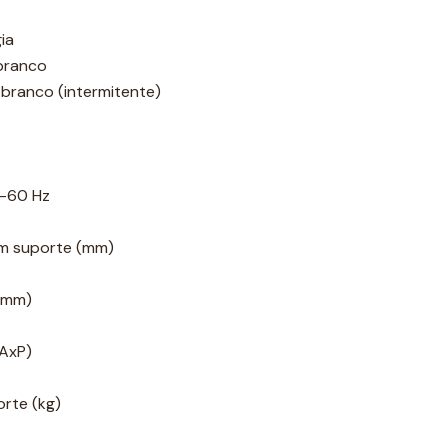
ia
branco
branco (intermitente)
-60 Hz
m suporte (mm)
(mm)
AxP)
rte (kg)