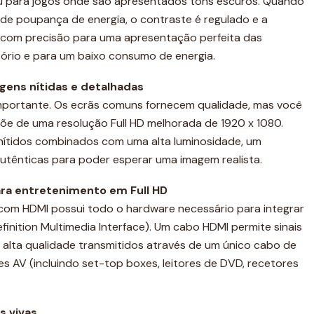
 ou para jogos onde são apresentados tons escuros. Quando
de poupança de energia, o contraste é regulado e a
a com precisão para uma apresentação perfeita das
itório e para um baixo consumo de energia.
agens nítidas e detalhadas
mportante. Os ecrãs comuns fornecem qualidade, mas você
põe de uma resolução Full HD melhorada de 1920 x 1080.
 nítidos combinados com uma alta luminosidade, um
 autênticas para poder esperar uma imagem realista.
ra entretenimento em Full HD
 com HDMI possui todo o hardware necessário para integrar
inition Multimedia Interface). Um cabo HDMI permite sinais
de alta qualidade transmitidos através de um único cabo de
s AV (incluindo set-top boxes, leitores de DVD, recetores
s vivas