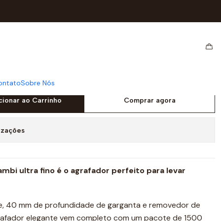
 AGRAFES Nº25
R REXEL BAMBI
Nº25
ontato
Sobre Nós
cionar ao Carrinho
Comprar agora
izações
bi ultra fino é o agrafador perfeito para levar
 40 mm de profundidade de garganta e removedor de
grafador elegante vem completo com um pacote de 1500