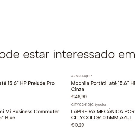
de estar interessado em
4Z513AA
|
HP
até 15.6" HP Prelude Pro
Mochila Portátil até 15.6" 
Cinza
€46,99
CITY02410
|
Citycolor
mi Mi Business Commuter
LAPISEIRA MECÂNICA PO
6" Blue
CITYCOLOR 0.5MM AZUL
€0,29