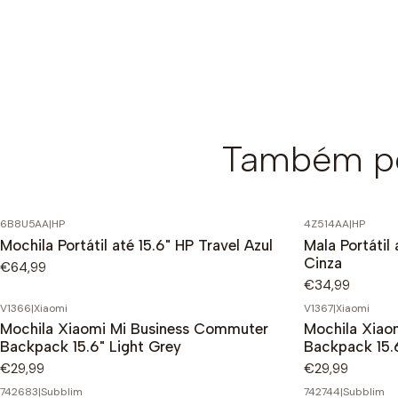
Também po
6B8U5AA
|
HP
4Z514AA
|
HP
Mochila Portátil até 15.6" HP Travel Azul
Mala Portátil 
Cinza
€64,99
€34,99
V1366
|
Xiaomi
V1367
|
Xiaomi
Mochila Xiaomi Mi Business Commuter
Mochila Xiao
Backpack 15.6" Light Grey
Backpack 15.
€29,99
€29,99
742683
|
Subblim
742744
|
Subblim