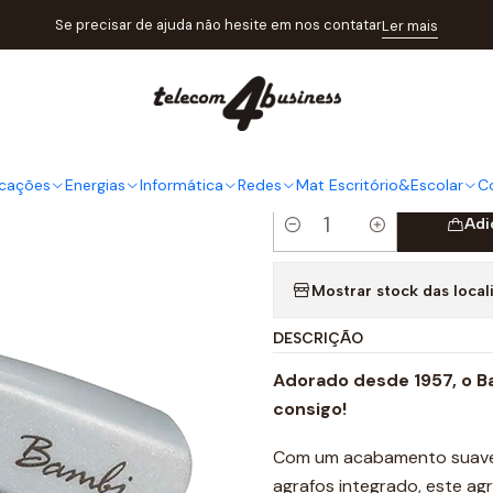
o
Mat Escritório&Escolar
Organização
AGRAFADOR REXEL BAMBI
Se precisar de ajuda não hesite em nos contatar
Ler mais
|
AGRAFADO
AGRAFES 
cações
Energias
Informática
Redes
Mat Escritório&Escolar
C
Adi
Quantidade
Mostrar stock das local
DESCRIÇÃO
Adorado desde 1957, o Bam
consigo!
Com um acabamento suave,
agrafos integrado, este a