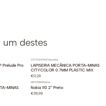
 um destes
CITY02414
|
Citycolor
HP Prelude Pro
LAPISEIRA MECÂNICA PORTA-MINAS
CITYCOLOR 0.7MM PLASTIC MIX
€0,29
NK110BK
|
Nokia
RTA-MINAS
Nokia 110 2" Preto
€39,99