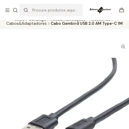
Se precisar de ajuda não hesite em nos contatar
Ler mais
Início
Catálogo
Telecomunicações
Acessórios
Cabos&Adaptadores
Cabo Gembird USB 2.0 AM Type-C 1M