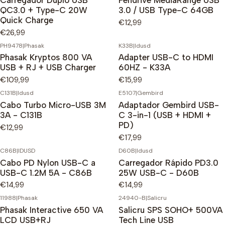
QC3.0 + Type-C 20W
3.0 / USB Type-C 64GB
Quick Charge
€12,99
€26,99
PH9478
|
Phasak
K33B
|
Idusd
Phasak Kryptos 800 VA
Adapter USB-C to HDMI
USB + RJ + USB Charger
60HZ - K33A
€109,99
€15,99
C131B
|
Idusd
E5107
|
Gembird
Cabo Turbo Micro-USB 3M
Adaptador Gembird USB-
3A - C131B
C 3-in-1 (USB + HDMI +
PD)
€12,99
€17,99
C86B
|
IDUSD
D60B
|
Idusd
Cabo PD Nylon USB-C a
Carregador Rápido PD3.0
USB-C 1.2M 5A - C86B
25W USB-C - D60B
€14,99
€14,99
11988
|
Phasak
24940-B
|
Salicru
Phasak Interactive 650 VA
Salicru SPS SOHO+ 500VA
LCD USB+RJ
Tech Line USB