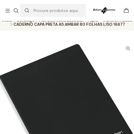
Se precisar de ajuda não hesite em nos contatar
Ler mais
Início
Catálogo
Mat Escritório&Escolar
Papel - Transformados
CADERNO CAPA PRETA A5 AMBAR 80 FOLHAS LISO 16677