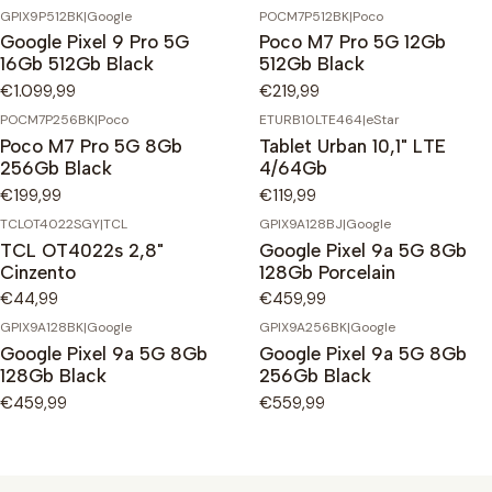
GPIX9P512BK
|
Google
POCM7P512BK
|
Poco
Google Pixel 9 Pro 5G
Poco M7 Pro 5G 12Gb
16Gb 512Gb Black
512Gb Black
€1.099,99
€219,99
POCM7P256BK
|
Poco
ETURB10LTE464
|
eStar
Poco M7 Pro 5G 8Gb
Tablet Urban 10,1" LTE
256Gb Black
4/64Gb
€199,99
€119,99
TCLOT4022SGY
|
TCL
GPIX9A128BJ
|
Google
TCL OT4022s 2,8"
Google Pixel 9a 5G 8Gb
Cinzento
128Gb Porcelain
€44,99
€459,99
GPIX9A128BK
|
Google
GPIX9A256BK
|
Google
Google Pixel 9a 5G 8Gb
Google Pixel 9a 5G 8Gb
128Gb Black
256Gb Black
€459,99
€559,99