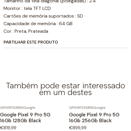
Tamanho da tela diagonal (polegadas) : 2.4"
Monitor : tela TFT LCD
Cartões de memória suportados : SD
Capacidade de memória : 64 GB
Cor : Preta, Prateada
PARTILHAR ESTE PRODUTO
Também pode estar interessado
em um destes
GPIX9P128BK
|
Google
GPIX9P256BK
|
Google
Google Pixel 9 Pro 5G
Google Pixel 9 Pro 5G
16Gb 128Gb Black
16Gb 256Gb Black
€819,99
€899,99