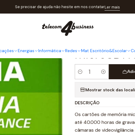
mento
Cartão Memória
Cartão Memória Kioxia Exceria High En
Se precisar de ajuda não hesite em nos contatar
Ler mais
|
Cartão Mem
High Endur
microSDH
cações
Energias
Informática
Redes
Mat Escritório&Escolar
C
Adi
Quantidade
Mostrar stock das local
DESCRIÇÃO
Os cartões de memória mic
até 40.000 horas de grava
câmaras de videovigilância e