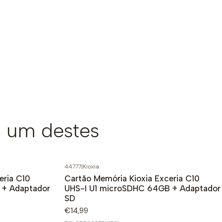
 um destes
44777
|
Kioxia
eria C10
Cartão Memória Kioxia Exceria C10
 + Adaptador
UHS-I U1 microSDHC 64GB + Adaptador
SD
€14,99