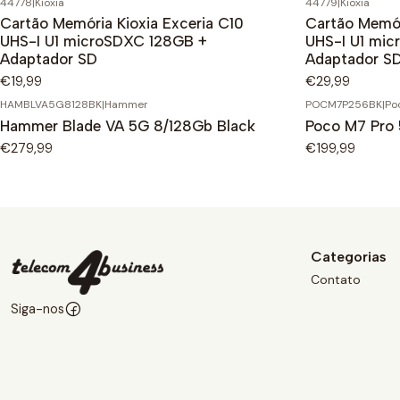
44778
|
Kioxia
44779
|
Kioxia
Cartão Memória Kioxia Exceria C10
Cartão Memór
UHS-I U1 microSDXC 128GB +
UHS-I U1 mi
Adaptador SD
Adaptador S
€19,99
€29,99
HAMBLVA5G8128BK
|
Hammer
POCM7P256BK
|
Po
Hammer Blade VA 5G 8/128Gb Black
Poco M7 Pro
€279,99
€199,99
Categorias
Contato
Siga-nos