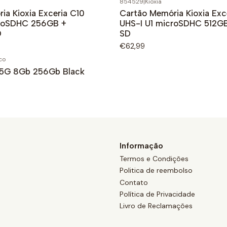
854529
|
Kioxia
ia Kioxia Exceria C10
Cartão Memória Kioxia Exc
croSDHC 256GB +
UHS-I U1 microSDHC 512GB
D
SD
€62,99
co
 5G 8Gb 256Gb Black
Informação
Termos e Condições
Politica de reembolso
Contato
Política de Privacidade
Livro de Reclamações