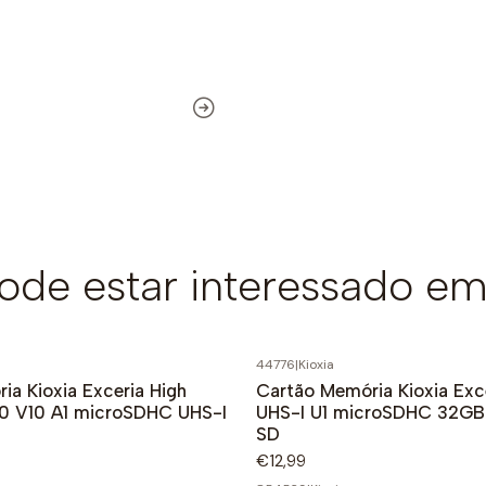
de estar interessado em
44776
|
Kioxia
ia Kioxia Exceria High
Cartão Memória Kioxia Exc
0 V10 A1 microSDHC UHS-I
UHS-I U1 microSDHC 32GB
SD
€12,99