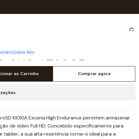
durance C10 V10 A1 microSDHC UHS-I 256GB
ória Kioxia Exceria
ance C10 V10 A1
C UHS-I 256GB
ontato
Sobre Nós
cionar ao Carrinho
Comprar agora
izações
roSD KIOXIA Exceria High Endurance permitem armazenar
ção de vídeo Full HD. Concebido especificamente para
 tablier, a sua alta resistência torna-o ideal para a