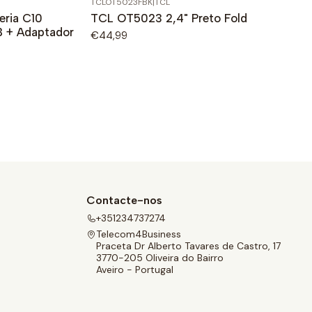
TCLOT5023FBK
|
TCL
eria C10
TCL OT5023 2,4" Preto Fold
 + Adaptador
€44,99
Contacte-nos
+351234737274
Telecom4Business
Praceta Dr Alberto Tavares de Castro, 17
3770-205 Oliveira do Bairro
Aveiro - Portugal