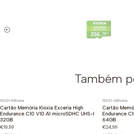
Também po
16021-E
|
Kioxia
16021-G
|
Kioxia
Cartão Memória Kioxia Exceria High
Cartão Memór
Endurance C10 V10 A1 microSDHC UHS-I
Endurance C1
32GB
64GB
€19,99
€24,99