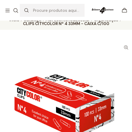
Se precisar de ajuda não hesite em nos contatar
Ler mais
Início
Catálogo
Mat Escritório&Escolar
Organização
CLIPS CITYCOLOR Nº 4 33MM - CAIXA C/100