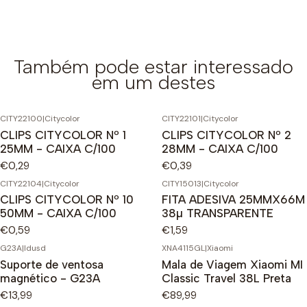
Também pode estar interessado
em um destes
CITY22100
|
Citycolor
CITY22101
|
Citycolor
CLIPS CITYCOLOR Nº 1
CLIPS CITYCOLOR Nº 2
25MM - CAIXA C/100
28MM - CAIXA C/100
€0,29
€0,39
CITY22104
|
Citycolor
CITY15013
|
Citycolor
CLIPS CITYCOLOR Nº 10
FITA ADESIVA 25MMX66M
50MM - CAIXA C/100
38µ TRANSPARENTE
€0,59
€1,59
G23A
|
Idusd
XNA4115GL
|
Xiaomi
Suporte de ventosa
Mala de Viagem Xiaomi MI
magnético - G23A
Classic Travel 38L Preta
€13,99
€89,99