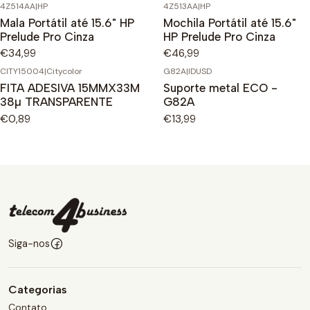
4Z514AA
|
HP
4Z513AA
|
HP
Mala Portátil até 15.6" HP
Mochila Portátil até 15.6"
Prelude Pro Cinza
HP Prelude Pro Cinza
€34,99
€46,99
CITY15004
|
Citycolor
G82A
|
IDUSD
FITA ADESIVA 15MMX33M
Suporte metal ECO -
38µ TRANSPARENTE
G82A
€0,89
€13,99
Siga-nos
Categorias
Contato