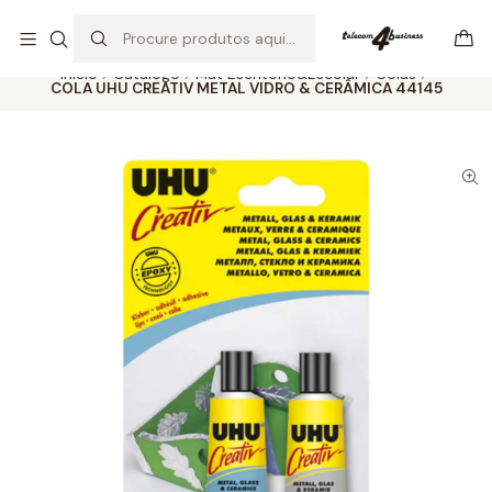
Se precisar de ajuda não hesite em nos contatar
Ler mais
Início
Catálogo
Mat Escritório&Escolar
Colas
COLA UHU CREATIV METAL VIDRO & CERÂMICA 44145