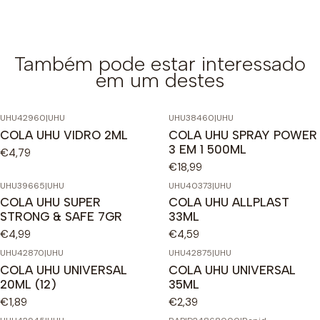
Também pode estar interessado
em um destes
UHU42960
|
UHU
UHU38460
|
UHU
COLA UHU VIDRO 2ML
COLA UHU SPRAY POWER
3 EM 1 500ML
€4,79
€18,99
UHU39665
|
UHU
UHU40373
|
UHU
COLA UHU SUPER
COLA UHU ALLPLAST
STRONG & SAFE 7GR
33ML
€4,99
€4,59
UHU42870
|
UHU
UHU42875
|
UHU
COLA UHU UNIVERSAL
COLA UHU UNIVERSAL
20ML (12)
35ML
€1,89
€2,39