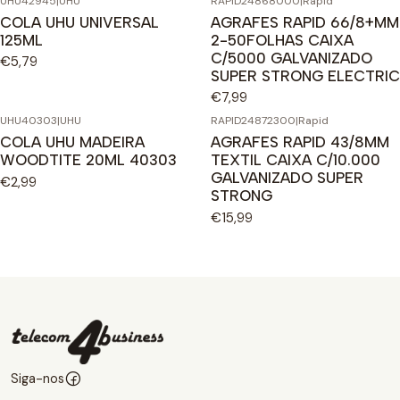
UHU42945
|
UHU
RAPID24868000
|
Rapid
COLA UHU UNIVERSAL
AGRAFES RAPID 66/8+MM
125ML
2-50FOLHAS CAIXA
C/5000 GALVANIZADO
€5,79
SUPER STRONG ELECTRIC
€7,99
UHU40303
|
UHU
RAPID24872300
|
Rapid
COLA UHU MADEIRA
AGRAFES RAPID 43/8MM
WOODTITE 20ML 40303
TEXTIL CAIXA C/10.000
GALVANIZADO SUPER
€2,99
STRONG
€15,99
Siga-nos