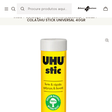
Se precisar de ajuda não hesite em nos contatar
Ler mais
Início
Catálogo
Mat Escritório&Escolar
Colas
COLA UHU STICK UNIVERSAL 40GR