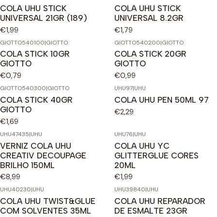
COLA UHU STICK
COLA UHU STICK
UNIVERSAL 21GR (189)
UNIVERSAL 8.2GR
€1,99
€1,79
GIOTTO540100
|
GIOTTO
GIOTTO540200
|
GIOTTO
COLA STICK 10GR
COLA STICK 20GR
GIOTTO
GIOTTO
€0,79
€0,99
GIOTTO540300
|
GIOTTO
UHU97
|
UHU
COLA STICK 40GR
COLA UHU PEN 50ML 97
GIOTTO
€2,29
€1,69
UHU47435
|
UHU
UHU76
|
UHU
VERNIZ COLA UHU
COLA UHU YC
CREATIV DECOUPAGE
GLITTERGLUE CORES
BRILHO 150ML
20ML
€8,99
€1,99
UHU40230
|
UHU
UHU39840
|
UHU
COLA UHU TWIST&GLUE
COLA UHU REPARADOR
COM SOLVENTES 35ML
DE ESMALTE 23GR