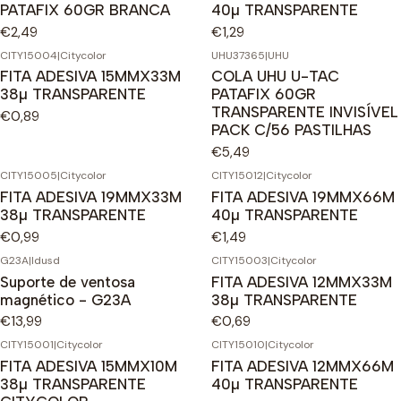
PATAFIX 60GR BRANCA
40µ TRANSPARENTE
€2,49
€1,29
CITY15004
|
Citycolor
UHU37365
|
UHU
FITA ADESIVA 15MMX33M
COLA UHU U-TAC
38µ TRANSPARENTE
PATAFIX 60GR
TRANSPARENTE INVISÍVEL
€0,89
PACK C/56 PASTILHAS
€5,49
CITY15005
|
Citycolor
CITY15012
|
Citycolor
FITA ADESIVA 19MMX33M
FITA ADESIVA 19MMX66M
38µ TRANSPARENTE
40µ TRANSPARENTE
€0,99
€1,49
G23A
|
Idusd
CITY15003
|
Citycolor
Suporte de ventosa
FITA ADESIVA 12MMX33M
magnético - G23A
38µ TRANSPARENTE
€13,99
€0,69
CITY15001
|
Citycolor
CITY15010
|
Citycolor
FITA ADESIVA 15MMX10M
FITA ADESIVA 12MMX66M
38µ TRANSPARENTE
40µ TRANSPARENTE