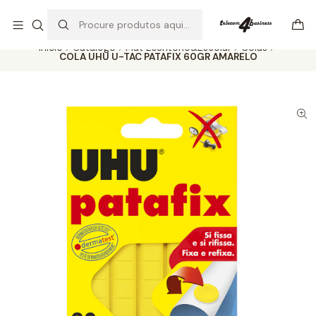
Se precisar de ajuda não hesite em nos contatar
Ler mais
Início
Catálogo
Mat Escritório&Escolar
Colas
COLA UHU U-TAC PATAFIX 60GR AMARELO