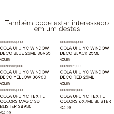
Também pode estar interessado
em um destes
UHU38955
|
UHU
UHU38965
|
UHU
COLA UHU YC WINDOW
COLA UHU YC WINDOW
DECO BLUE 25ML 38955
DECO BLACK 25ML
€2,99
€2,99
UHU38960
|
UHU
UHU38975
|
UHU
COLA UHU YC WINDOW
COLA UHU YC WINDOW
DECO YELLOW 38960
DECO RED 25ML
€2,99
€2,99
UHU38985
|
UHU
UHU38980
|
UHU
COLA UHU YC TEXTIL
COLA UHU YC TEXTIL
COLORS MAGIC 3D
COLORS 6X7ML BLISTER
BLISTER 38985
€4,99
€4,99