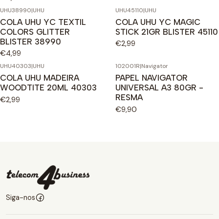
UHU38990
|
UHU
UHU45110
|
UHU
COLA UHU YC TEXTIL
COLA UHU YC MAGIC
COLORS GLITTER
STICK 21GR BLISTER 45110
BLISTER 38990
€2,99
€4,99
UHU40303
|
UHU
102001R
|
Navigator
COLA UHU MADEIRA
PAPEL NAVIGATOR
WOODTITE 20ML 40303
UNIVERSAL A3 80GR -
RESMA
€2,99
€9,90
Siga-nos