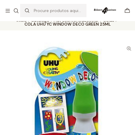
Se precisar de ajuda não hesite em nos contatar
Ler mais
Início
Catálogo
Mat Escritório&Escolar
Colas
COLA UHU YC WINDOW DECO GREEN 25ML