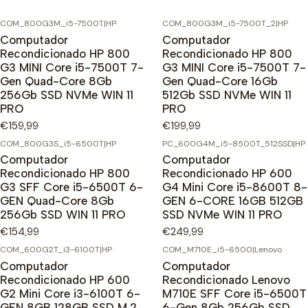
COM_800G3M_i5-7500T
|
HP
COM_800G3M_i5-7500T_2
|
HP
Computador
Computador
Recondicionado HP 800
Recondicionado HP 800
G3 MINI Core i5-7500T 7-
G3 MINI Core i5-7500T 7-
Gen Quad-Core 8Gb
Gen Quad-Core 16Gb
256Gb SSD NVMe WIN 11
512Gb SSD NVMe WIN 11
PRO
PRO
€159,99
€199,99
COM_800G3S_i5-6500T
|
HP
PC_600G4M_i5-8500T_512SSD
|
HP
Computador
Computador
Recondicionado HP 800
Recondicionado HP 600
G3 SFF Core i5-6500T 6-
G4 Mini Core i5-8600T 8-
GEN Quad-Core 8Gb
GEN 6-CORE 16GB 512GB
256Gb SSD WIN 11 PRO
SSD NVMe WIN 11 PRO
€154,99
€249,99
COM_600G2T_i3-6100T
|
HP
COM_M710E_i5-6500
|
Lenovo
Computador
Computador
Recondicionado HP 600
Recondicionado Lenovo
G2 Mini Core i3-6100T 6-
M710E SFF Core i5-6500T
GEN 8GB 128GB SSD M.2
6-Gen 8Gb 256Gb SSD