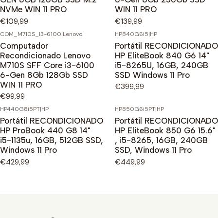
NVMe WIN 11 PRO
WIN 11 PRO
€109,99
€139,99
COM_M710S_I3-6100
|
Lenovo
HP840G6i5
|
HP
Computador
Portátil RECONDICIONADO
Recondicionado Lenovo
HP EliteBook 840 G6 14"
M710S SFF Core i3-6100
i5-8265U, 16GB, 240GB
6-Gen 8Gb 128Gb SSD
SSD Windows 11 Pro
WIN 11 PRO
€399,99
€99,99
HP440G8i5PT
|
HP
HP850G6i5PT
|
HP
Portátil RECONDICIONADO
Portátil RECONDICIONADO
HP ProBook 440 G8 14"
HP EliteBook 850 G6 15.6"
i5-1135u, 16GB, 512GB SSD,
, i5-8265, 16GB, 240GB
Windows 11 Pro
SSD, Windows 11 Pro
€429,99
€449,99