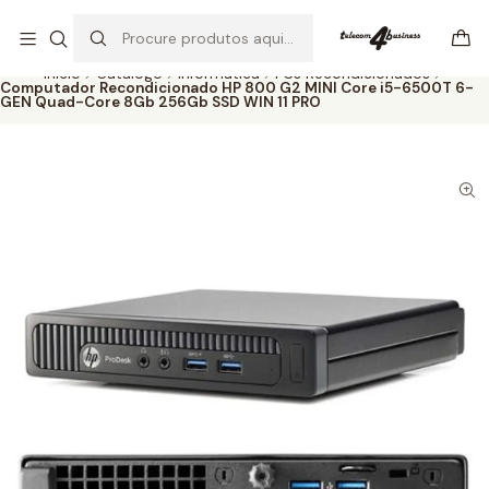
Se precisar de ajuda não hesite em nos contatar
Ler mais
Início
Catálogo
Informática
PCs Recondicionados
Computador Recondicionado HP 800 G2 MINI Core i5-6500T 6-
GEN Quad-Core 8Gb 256Gb SSD WIN 11 PRO