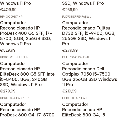
Windows 11 Pro
SSD, Windows 11 Pro
€409,99
€269,99
HP400G6i7
|
HP
FJD738SFFi5
|
Fujitsu
Computador
Computador
Recondicionado HP
Recondicionado Fujitsu
ProDesk 400 G6 SFF, i7-
D738 SFF, i5-9400, 8GB,
8700, 8GB, 256GB SSD,
256GB SSD, Windows 11
Windows 11 Pro
Pro
€329,99
€279,99
HP800G5SFFi5
|
HP
DELL7050TW
|
Dell
Computador
Computador
Recondicionado HP
Recondicionado Dell
EliteDesk 800 G5 SFF Intel
Optiplex 7050 I5-7500
i5-8400, 8GB, 240GB
8GB 256GB SSD Windows
SSD, Windows 11 Pro
11 Pro
€279,99
€219,99
HP600G4TWIi7
|
HP
HP800G4i5TW
|
HP
Computador
Computador
Recondicionado HP
Recondicionado HP
ProDesk 600 G4, i7-8700,
EliteDesk 800 G4, i5-