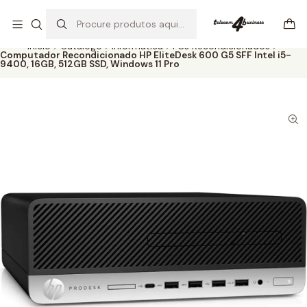
Se precisar de ajuda não hesite em nos contatar
Ler mais
Início
Catálogo
Informática
PCs Recondicionados
Computador Recondicionado HP EliteDesk 600 G5 SFF Intel i5-
9400, 16GB, 512GB SSD, Windows 11 Pro