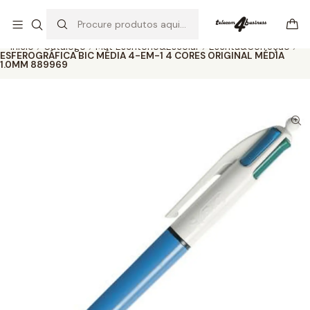
Se precisar de ajuda não hesite em nos contatar
Ler mais
Início
Catálogo
Mat Escritório&Escolar
Escrita&Correção
ESFEROGRÁFICA BIC MÉDIA 4-EM-1 4 CORES ORIGINAL MÉDIA
1.0MM 889969