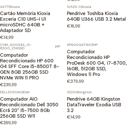
44777
|
Kioxia
10523-C
|
Kioxia
Cartão Memória Kioxia
Pendrive Toshiba Kioxia
Exceria C10 UHS-I U1
64GB U366 USB 3.2 Metal
microSDHC 64GB +
€16,99
Adaptador SD
€14,99
COM_600G4S_i5-
HP600G4TWIi7
|
HP
|
HP
8500_256SSD
Computador
Computador
Recondicionado HP
Recondicionado HP 600
ProDesk 600 G4, i7-8700,
G4 SFF Core i5-8500T 8-
16GB, 512GB SSD,
GEN 8GB 256GB SSD
Windows 11 Pro
NVMe WIN 11 PRO
€379,99
€239,99
DELL3050AIO
|
Dell
32001
|
Kingston
Computador AIO
Pendrive 64GB Kingston
Recondicionado Dell 3050
DataTraveler Exodia USB
Ecrã 20" i5-7500 8Gb
3.2
256GB SSD W11
€14,99
€269,99