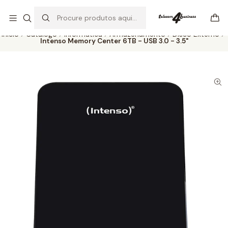
Se precisar de ajuda não hesite em nos contatar
Ler mais
Início
Catálogo
Informática
Armazenamento
Disco Externo
Intenso Memory Center 6TB - USB 3.0 - 3.5"