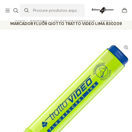
Se precisar de ajuda não hesite em nos contatar
Ler mais
Início
Catálogo
Mat Escritório&Escolar
Colorir
MARCADOR FLUOR GIOTTO TRATTO VIDEO LIMA 830209