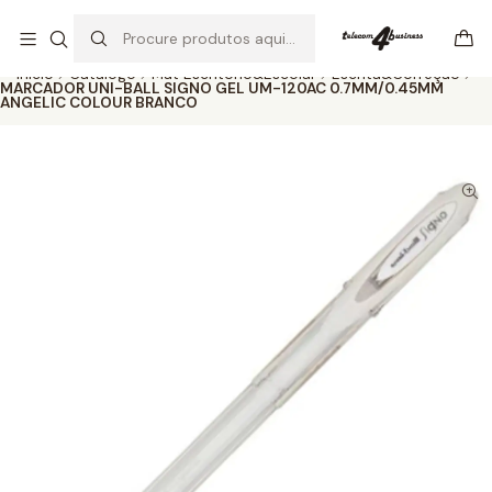
Se precisar de ajuda não hesite em nos contatar
Ler mais
Início
Catálogo
Mat Escritório&Escolar
Escrita&Correção
MARCADOR UNI-BALL SIGNO GEL UM-120AC 0.7MM/0.45MM
ANGELIC COLOUR BRANCO