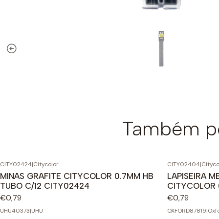
Também po
CITY02424
|
Citycolor
CITY02404
|
Cityco
MINAS GRAFITE CITYCOLOR 0.7MM HB
LAPISEIRA 
TUBO C/12 CITY02424
CITYCOLOR 
€0,79
€0,79
UHU40373
|
UHU
OXFORD87819
|
Oxf