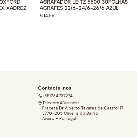
 OXFORD
AGRAFADOR LEITZ 5500 30FOLHAS
EX XADREZ
AGRAFES 22/6-24/6-26/6 AZUL
€14,99
Contacte-nos
+351234737274
Telecom4Business
Praceta Dr Alberto Tavares de Castro, 17
3770-205 Oliveira do Bairro
Aveiro - Portugal