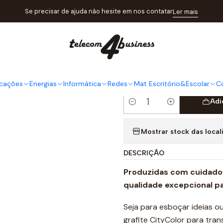
tório&Escolar
Escrita&Correção
MINAS GRAFITE CITYCOLOR 0.5
Se precisar de ajuda não hesite em nos contatar
Ler mais
|
MINAS GR
0.5MM HB
cações
Energias
Informática
Redes
Mat Escritório&Escolar
C
Adi
Quantidade
Mostrar stock das local
DESCRIÇÃO
Produzidas com cuidado 
qualidade excepcional p
Seja para esboçar ideias o
grafite CityColor para tran