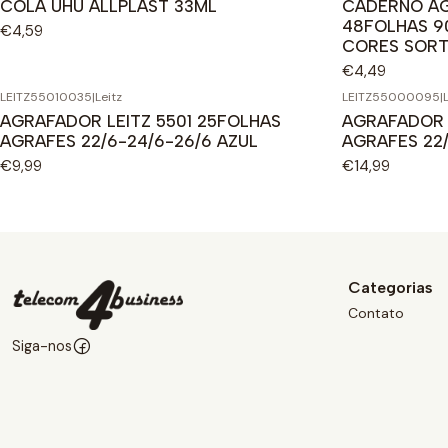
COLA UHU ALLPLAST 33ML
CADERNO A
48FOLHAS 9
€4,59
CORES SORT
€4,49
LEITZ55010035
|
Leitz
LEITZ55000095
|
AGRAFADOR LEITZ 5501 25FOLHAS
AGRAFADOR 
AGRAFES 22/6-24/6-26/6 AZUL
AGRAFES 22
€9,99
€14,99
Categorias
Contato
Siga-nos