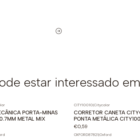
de estar interessado em
lor
CITY10010
|
Citycolor
MECÂNICA PORTA-MINAS
CORRETOR CANETA CITY
0.7MM METAL MIX
PONTA METÁLICA CITY100
€0,59
ord
OXFORD87821
|
Oxford