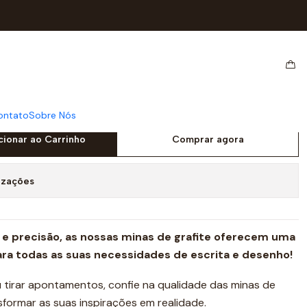
MM HB TUBO C/12 CITY02420
AFITE CITYCOLOR
 TUBO C/12 CITY02420
ontato
Sobre Nós
cionar ao Carrinho
Comprar agora
izações
e precisão, as nossas minas de grafite oferecem uma
ara todas as suas necessidades de escrita e desenho!
u tirar apontamentos, confie na qualidade das minas de
sformar as suas inspirações em realidade.