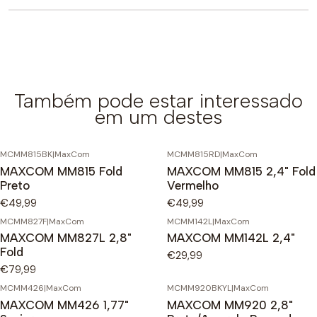
Também pode estar interessado
em um destes
MCMM815BK
|
MaxCom
MCMM815RD
|
MaxCom
MAXCOM MM815 Fold
MAXCOM MM815 2,4" Fold
Preto
Vermelho
€49,99
€49,99
MCMM827F
|
MaxCom
MCMM142L
|
MaxCom
MAXCOM MM827L 2,8"
MAXCOM MM142L 2,4"
Fold
€29,99
€79,99
MCMM426
|
MaxCom
MCMM920BKYL
|
MaxCom
MAXCOM MM426 1,77"
MAXCOM MM920 2,8"