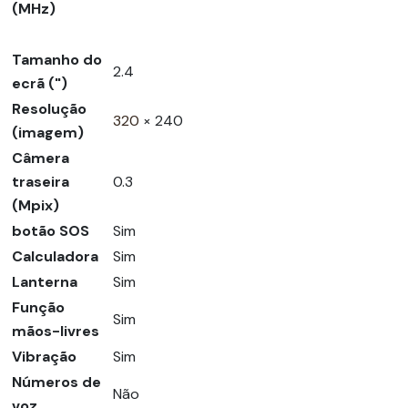
(MHz)
Tamanho do
2.4
ecrã (")
Resolução
320
× 240
(imagem)
Câmera
traseira
0.3
(Mpix)
botão SOS
Sim
Calculadora
Sim
Lanterna
Sim
Função
Sim
mãos-livres
Vibração
Sim
Números de
Não
voz