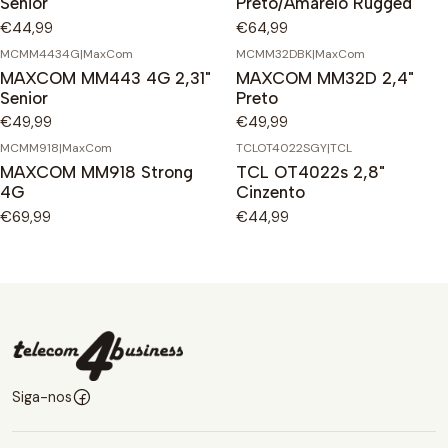
Senior
Preto/Amarelo Rugged
€44,99
€64,99
MCMM4434G
|
MaxCom
MCMM32DBK
|
MaxCom
MAXCOM MM443 4G 2,31"
MAXCOM MM32D 2,4"
Senior
Preto
€49,99
€49,99
MCMM918
|
MaxCom
TCLOT4022SGY
|
TCL
MAXCOM MM918 Strong
TCL OT4022s 2,8"
4G
Cinzento
€69,99
€44,99
Siga-nos