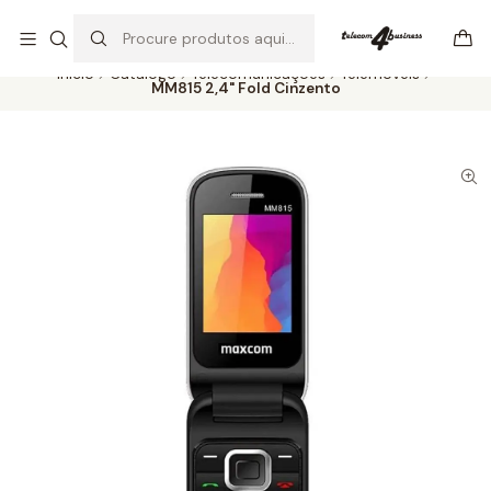
Se precisar de ajuda não hesite em nos contatar
Ler mais
Início
Catálogo
Telecomunicações
Telemóveis
MM815 2,4" Fold Cinzento