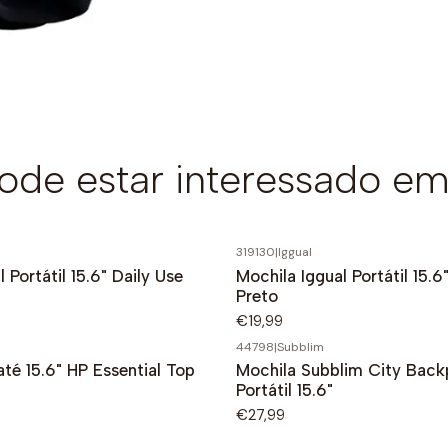
de estar interessado em
319130
|
Iggual
 Portátil 15.6" Daily Use
Mochila Iggual Portátil 15.6
Preto
€19,99
44798
|
Subblim
até 15.6" HP Essential Top
Mochila Subblim City Back
Portátil 15.6"
€27,99