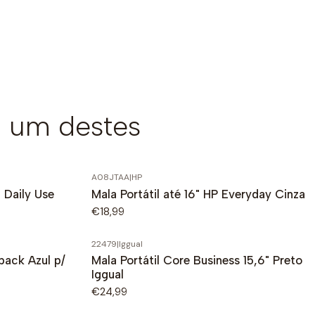
 um destes
A08JTAA
|
HP
" Daily Use
Mala Portátil até 16" HP Everyday Cinza
€18,99
22479
|
Iggual
pack Azul p/
Mala Portátil Core Business 15,6" Preto
Iggual
€24,99