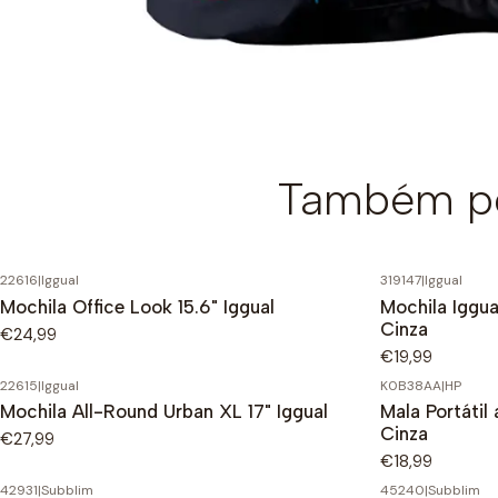
Também po
22616
|
Iggual
319147
|
Iggual
Mochila Office Look 15.6" Iggual
Mochila Iggual
Cinza
€24,99
€19,99
22615
|
Iggual
K0B38AA
|
HP
Mochila All-Round Urban XL 17" Iggual
Mala Portátil 
Cinza
€27,99
€18,99
42931
|
Subblim
45240
|
Subblim