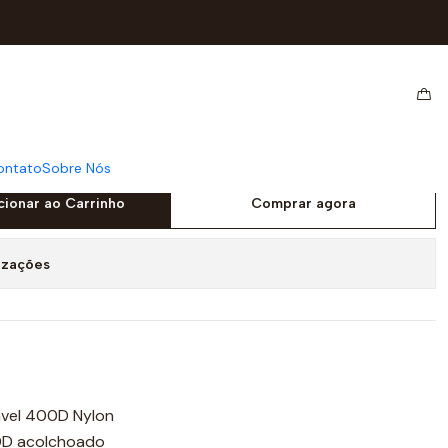
kpack Azul
ditec Urban Backpack
ontato
Sobre Nós
cionar ao Carrinho
Comprar agora
izações
ável 400D Nylon
00D acolchoado