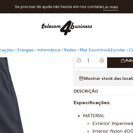
tálogo
Informática
Malas&Mochilas
Mochila Hiditec Urban Bac
Se precisar de ajuda não hesite em nos contatar
Ler mais
|
Mochila Hi
Azul
cações
Energias
Informática
Redes
Mat Escritório&Escolar
C
Adi
Quantidade
Mostrar stock das local
DESCRIÇÃO
Especificações:
MATERIAL
Exterior: Imperme
Interior: Nylon 4