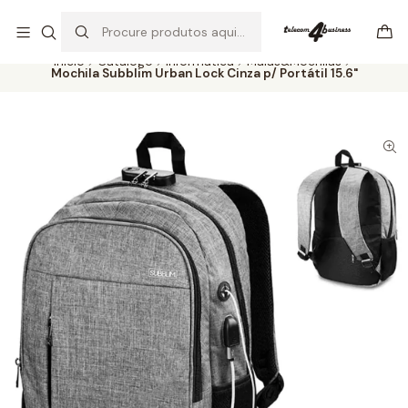
Se precisar de ajuda não hesite em nos contatar
Ler mais
Início
Catálogo
Informática
Malas&Mochilas
Mochila Subblim Urban Lock Cinza p/ Portátil 15.6"