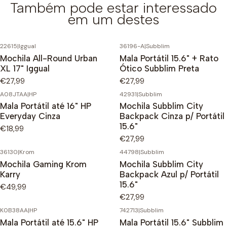
Também pode estar interessado
em um destes
22615
|
Iggual
36196-A
|
Subblim
Mochila All-Round Urban
Mala Portátil 15.6" + Rato
XL 17" Iggual
Ótico Subblim Preta
€27,99
€27,99
A08JTAA
|
HP
42931
|
Subblim
Mala Portátil até 16" HP
Mochila Subblim City
Everyday Cinza
Backpack Cinza p/ Portátil
15.6"
€18,99
€27,99
36130
|
Krom
44798
|
Subblim
Mochila Gaming Krom
Mochila Subblim City
Karry
Backpack Azul p/ Portátil
15.6"
€49,99
€27,99
K0B38AA
|
HP
742713
|
Subblim
Mala Portátil até 15.6" HP
Mala Portátil 15.6" Subblim