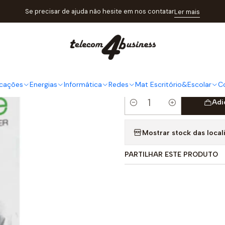
tálogo
Mat Escritório&Escolar
Papel
PAPEL MULTIOFFICE A3 80
Se precisar de ajuda não hesite em nos contatar
Ler mais
|
PAPEL MU
RESMA
cações
Energias
Informática
Redes
Mat Escritório&Escolar
C
Adi
Quantidade
Mostrar stock das local
PARTILHAR ESTE PRODUTO