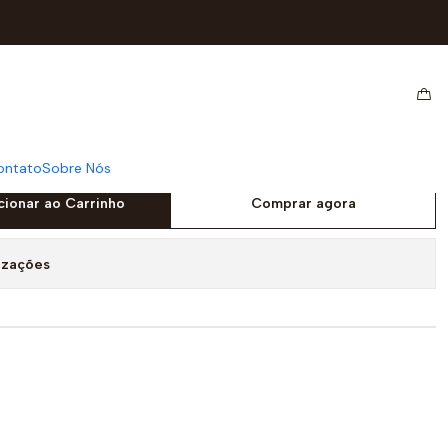
GR - RESMA
LTIOFFICE A3 80GR -
ontato
Sobre Nós
cionar ao Carrinho
Comprar agora
izações