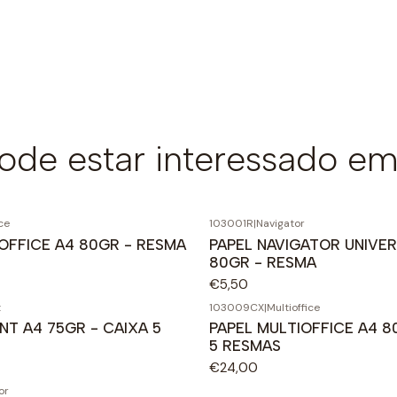
de estar interessado em
ice
103001R
|
Navigator
OFFICE A4 80GR - RESMA
PAPEL NAVIGATOR UNIVER
80GR - RESMA
€5,50
t
103009CX
|
Multioffice
NT A4 75GR - CAIXA 5
PAPEL MULTIOFFICE A4 8
5 RESMAS
€24,00
or