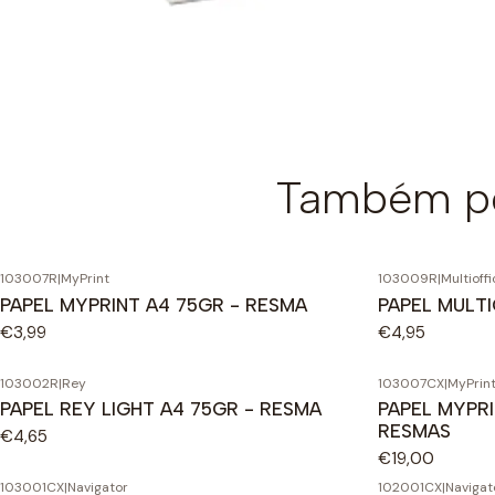
Também po
103007R
|
MyPrint
103009R
|
Multioff
PAPEL MYPRINT A4 75GR - RESMA
PAPEL MULTI
€3,99
€4,95
103002R
|
Rey
103007CX
|
MyPrin
PAPEL REY LIGHT A4 75GR - RESMA
PAPEL MYPRI
RESMAS
€4,65
€19,00
103001CX
|
Navigator
102001CX
|
Navigat