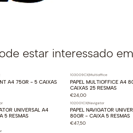
de estar interessado em
t
103009CX
|
Multioffice
NT A4 75GR - 5 CAIXAS
PAPEL MULTIOFFICE A4 8
CAIXAS 25 RESMAS
€24,00
or
102001CX
|
Navigator
ATOR UNIVERSAL A4
PAPEL NAVIGATOR UNIVER
A 5 RESMAS
80GR - CAIXA 5 RESMAS
€47,50
or