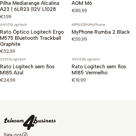
Pilha Mediarange Alcalina
AGM M6
A23 | 6LR23 |12V L1028
€89,99
€1,99
44051
|
Logitech
MPRU2BK
|
MyPhone
Rato Óptico Logitech Ergo
MyPhone Rumba 2 Black
M575 Bluetooth Trackball
€59,99
Graphite
€52,99
22351
|
Logitech
44059
|
Logitech
Rato Logitech sem fios
Rato Logitech sem fios
M185 Azul
M185 Vermelho
€24,99
€19,99
Siga-nos