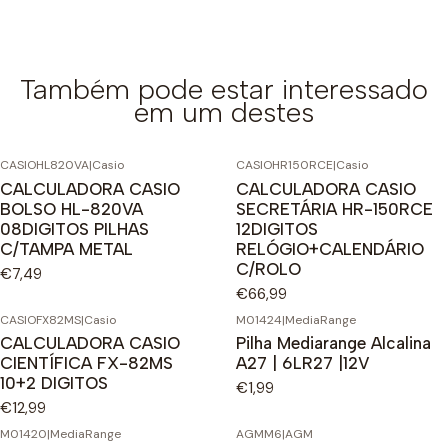
Também pode estar interessado
em um destes
CASIOHL820VA
|
Casio
CASIOHR150RCE
|
Casio
CALCULADORA CASIO
CALCULADORA CASIO
BOLSO HL-820VA
SECRETÁRIA HR-150RCE
08DIGITOS PILHAS
12DIGITOS
C/TAMPA METAL
RELÓGIO+CALENDÁRIO
C/ROLO
€7,49
€66,99
CASIOFX82MS
|
Casio
M01424
|
MediaRange
CALCULADORA CASIO
Pilha Mediarange Alcalina
CIENTÍFICA FX-82MS
A27 | 6LR27 |12V
10+2 DIGITOS
€1,99
€12,99
M01420
|
MediaRange
AGMM6
|
AGM