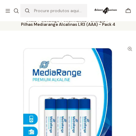
Se precisar de ajuda não hesite em nos contatar
Ler mais
Início
Catálogo
Informática
Energia
Pilhas Mediarange Alcalinas LR3 (AAA) - Pack 4