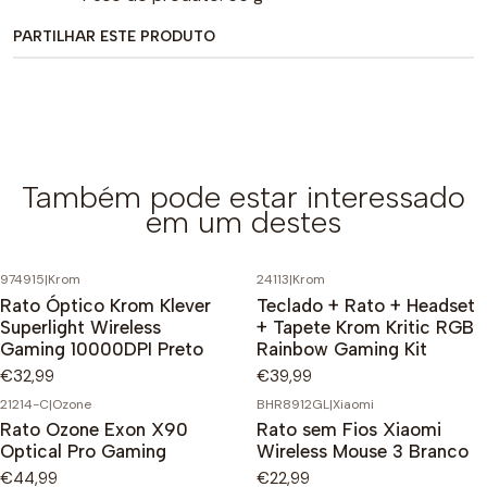
PARTILHAR ESTE PRODUTO
Também pode estar interessado
em um destes
974915
|
Krom
24113
|
Krom
Rato Óptico Krom Klever
Teclado + Rato + Headset
Superlight Wireless
+ Tapete Krom Kritic RGB
Gaming 10000DPI Preto
Rainbow Gaming Kit
€32,99
€39,99
21214-C
|
Ozone
BHR8912GL
|
Xiaomi
Rato Ozone Exon X90
Rato sem Fios Xiaomi
Optical Pro Gaming
Wireless Mouse 3 Branco
€44,99
€22,99