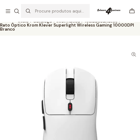
Se precisar de ajuda não hesite em nos contatar
Ler mais
Início
Catálogo
Informática
Teclados&Ratos
Rato Óptico Krom Klever Superlight Wireless Gaming 10000DPI
Branco