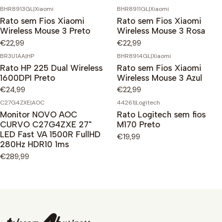
BHR8913GL
|
Xiaomi
BHR8911GL
|
Xiaomi
Rato sem Fios Xiaomi
Rato sem Fios Xiaomi
Wireless Mouse 3 Preto
Wireless Mouse 3 Rosa
€22,99
€22,99
BR3U1AA
|
HP
BHR8914GL
|
Xiaomi
Rato HP 225 Dual Wireless
Rato sem Fios Xiaomi
1600DPI Preto
Wireless Mouse 3 Azul
€24,99
€22,99
C27G4ZXE
|
AOC
44261
|
Logitech
Monitor NOVO AOC
Rato Logitech sem fios
CURVO C27G4ZXE 27"
M170 Preto
LED Fast VA 1500R FullHD
€19,99
280Hz HDR10 1ms
€289,99