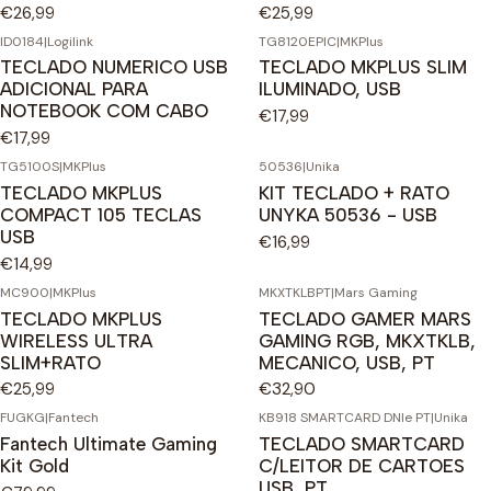
€26,99
€25,99
ID0184
|
Logilink
TG8120EPIC
|
MKPlus
TECLADO NUMERICO USB
TECLADO MKPLUS SLIM
ADICIONAL PARA
ILUMINADO, USB
NOTEBOOK COM CABO
€17,99
€17,99
TG5100S
|
MKPlus
50536
|
Unika
TECLADO MKPLUS
KIT TECLADO + RATO
COMPACT 105 TECLAS
UNYKA 50536 - USB
USB
€16,99
€14,99
MC900
|
MKPlus
MKXTKLBPT
|
Mars Gaming
TECLADO MKPLUS
TECLADO GAMER MARS
WIRELESS ULTRA
GAMING RGB, MKXTKLB,
SLIM+RATO
MECANICO, USB, PT
€25,99
€32,90
FUGKG
|
Fantech
KB918 SMARTCARD DNIe PT
|
Unika
Fantech Ultimate Gaming
TECLADO SMARTCARD
Kit Gold
C/LEITOR DE CARTOES
USB, PT