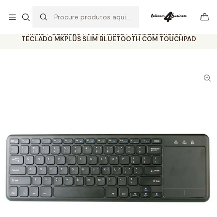
Se precisar de ajuda não hesite em nos contatar
Ler mais
Início
Catálogo
Informática
Teclados&Ratos
TECLADO MKPLUS SLIM BLUETOOTH COM TOUCHPAD