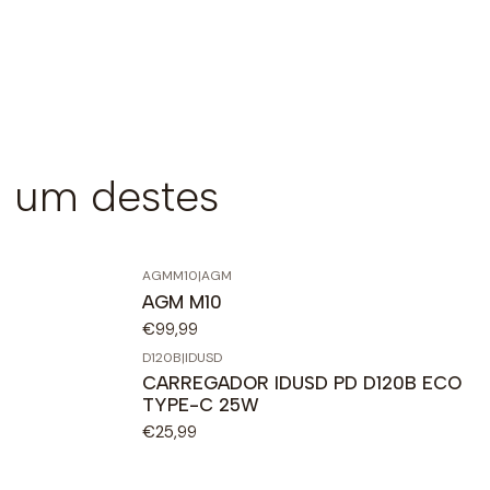
 um destes
AGMM10
|
AGM
AGM M10
€99,99
D120B
|
IDUSD
CARREGADOR IDUSD PD D120B ECO
TYPE-C 25W
€25,99