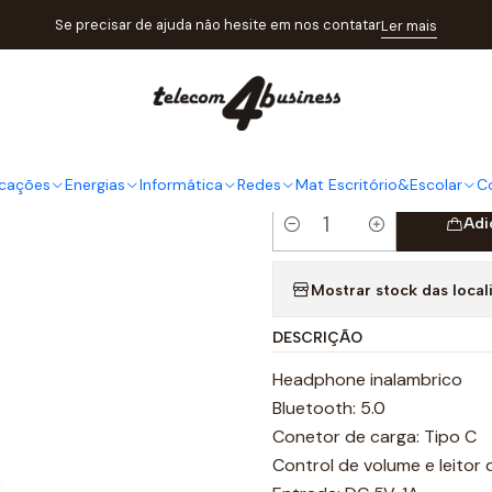
Telecomunicações
Acessórios
Audio
Headphone Inalambrico E
Se precisar de ajuda não hesite em nos contatar
Ler mais
|
Headphone
CDHP1.24
cações
Energias
Informática
Redes
Mat Escritório&Escolar
C
Adi
Quantidade
Mostrar stock das local
DESCRIÇÃO
Headphone inalambrico
Bluetooth: 5.0
Conetor de carga: Tipo C
Control de volume e leitor