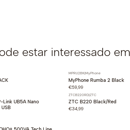
de estar interessado em
MPRU2BK
|
MyPhone
ACK
MyPhone Rumba 2 Black
€59,99
ZTCB220RD
|
ZTC
P-Link UB5A Nano
ZTC B220 Black/Red
0 USB
€34,99
SOHO+ 500VA Tech Line