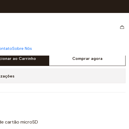
urotec CDHP1.24 BK
 Inalambrico Eurotec
 BK
ontato
Sobre Nós
cionar ao Carrinho
Comprar agora
izações
 de cartão microSD