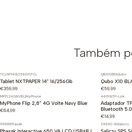
Também po
TCLNP1416256GY
|
TCL
QBX10BK
|
Qubo
Tablet NXTPAPER 14" 16/256Gb
Qubo X10 BL
€359,99
€59,99
MPFL24GNVBL
|
MyPhone
44159
|
TP-Link
MyPhone Flip 2,8" 4G Volte Navy Blue
Adaptador T
Bluetooth 5.
€64,99
€14,99
11988
|
Phasak
24940-B
|
Salicru
Phasak Interactive 650 VA LCD USB+RJ
Salicru SPS 