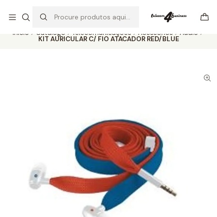
Se precisar de ajuda não hesite em nos contatar
Ler mais
Início
Catálogo
Telecomunicações
Acessórios
Audio
KIT AURICULAR C/ FIO ATACADOR RED/BLUE