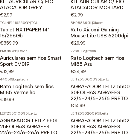
KIT AURICULAR C/ FIO
KIT AURICULAR C/ FIO
ATACADOR GREY
ATACADOR MOSTARD
€2,99
€2,99
TCLNP1416256GY
|
TCL
BHR8869GL
|
Xiaomi
Tablet NXTPAPER 14"
Rato Xiaomi Gaming
16/256Gb
Mouse Lite USB 6200dpi
€359,99
€26,99
EM019WH
|
Devia
22351
|
Logitech
Auriculares sem fios Smart
Rato Logitech sem fios
Sport EM019
M185 Azul
€12,99
€24,99
44059
|
Logitech
LEITZ55000095
|
Leitz
Rato Logitech sem fios
AGRAFADOR LEITZ 5500
M185 Vermelho
30FOLHAS AGRAFES
22/6-24/6-26/6 PRETO
€19,99
€14,99
LEITZ55010095
|
Leitz
LEITZ55020095
|
Leitz
AGRAFADOR LEITZ 5501
AGRAFADOR LEITZ 5502
25FOLHAS AGRAFES
30FOLHAS AGRAFES
22/6-24/6-26/6 PRETO
22/6-24/6-26/6 PRETO