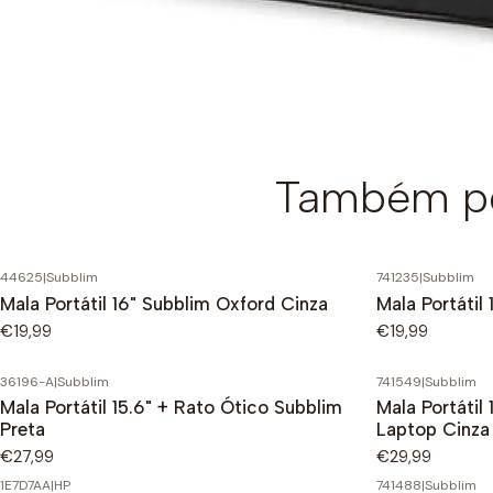
Também po
44625
|
Subblim
741235
|
Subblim
Mala Portátil 16" Subblim Oxford Cinza
Mala Portátil
€19,99
€19,99
36196-A
|
Subblim
741549
|
Subblim
Mala Portátil 15.6" + Rato Ótico Subblim
Mala Portátil
Preta
Laptop Cinza
€27,99
€29,99
1E7D7AA
|
HP
741488
|
Subblim