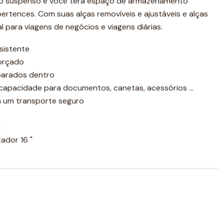
o suspenso e você terá espaço de armazenamento
ertences. Com suas alças removíveis e ajustáveis ​​e alças
al para viagens de negócios e viagens diárias.
sistente
forçado
parados dentro
 capacidade para documentos, canetas, acessórios ...
ra um transporte seguro
m
dor 16 "