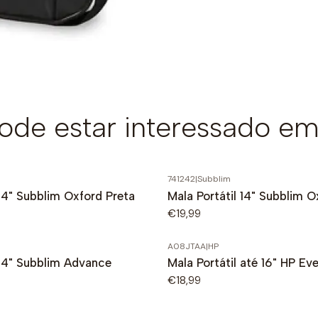
de estar interessado em
741242
|
Subblim
 14" Subblim Oxford Preta
Mala Portátil 14" Subblim O
€19,99
A08JTAA
|
HP
 14" Subblim Advance
Mala Portátil até 16" HP Ev
€18,99