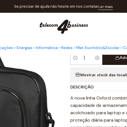
tálogo
Informática
Malas&Mochilas
Mala Portátil 16" Subblim O
Se precisar de ajuda não hesite em nos contatar
Ler mais
|
Mala Portát
Preta
cações
Energias
Informática
Redes
Mat Escritório&Escolar
C
Adi
Quantidade
Mostrar stock das local
DESCRIÇÃO
A nova linha Oxford combin
capacidade de armazename
acolchoado para laptop e
proteção diária para laptop