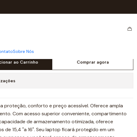
xford Preta
il 16" Subblim Oxford
ontato
Sobre Nós
cionar ao Carrinho
Comprar agora
izações
a proteção, conforto e preço acessível. Oferece ampla
nto. Com acesso superior conveniente, compartimento
 capacidade de armazenamento otimizada, oferece
s de 15,4 "a 16". Seu laptop ficará protegido em um