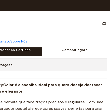
PASTEL VIOLETA
R FLUOR CITYCOLOR
IOLETA
ontato
Sobre Nós
cionar ao Carrinho
Comprar agora
izações
yColor é a escolha ideal para quem deseja destacar
 e elegante.
e permite que faça traços precisos e regulares. Com uma
marcador pastel oferece cores suaves, perfeitas para criar