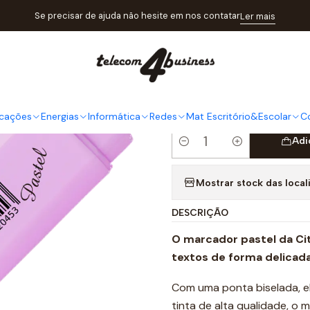
o
Mat Escritório&Escolar
Colorir
MARCADOR FLUOR CITYCOLOR 
Se precisar de ajuda não hesite em nos contatar
Ler mais
|
MARCADO
PASTEL V
cações
Energias
Informática
Redes
Mat Escritório&Escolar
C
Adi
Quantidade
Mostrar stock das local
DESCRIÇÃO
O marcador pastel da Cit
textos de forma delicada
Com uma ponta biselada, el
tinta de alta qualidade, o 