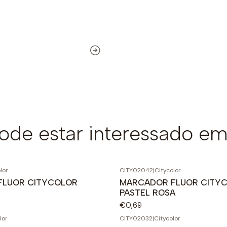
de estar interessado em
lor
CITY02042
|
Citycolor
FLUOR CITYCOLOR
MARCADOR FLUOR CITY
PASTEL ROSA
€0,69
lor
CITY02032
|
Citycolor