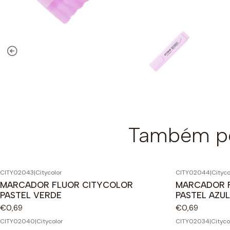
Também po
CITY02043
|
Citycolor
CITY02044
|
Cityco
MARCADOR FLUOR CITYCOLOR
MARCADOR 
PASTEL VERDE
PASTEL AZUL
€0,69
€0,69
CITY02040
|
Citycolor
CITY02034
|
Cityco