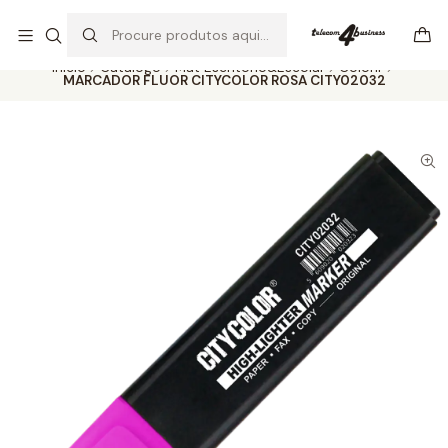
Se precisar de ajuda não hesite em nos contatar
Ler mais
Início
Catálogo
Mat Escritório&Escolar
Colorir
MARCADOR FLUOR CITYCOLOR ROSA CITY02032