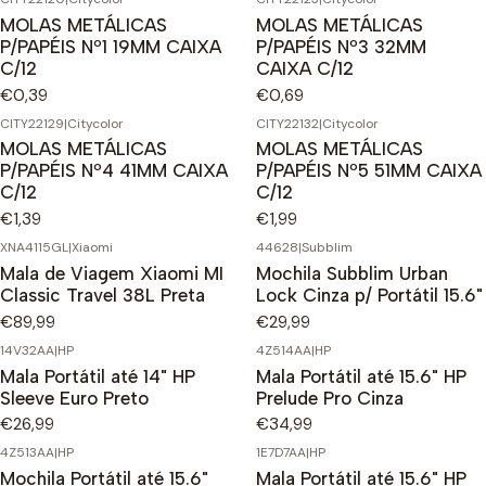
MOLAS METÁLICAS
MOLAS METÁLICAS
P/PAPÉIS Nº1 19MM CAIXA
P/PAPÉIS Nº3 32MM
C/12
CAIXA C/12
€0,39
€0,69
CITY22129
|
Citycolor
CITY22132
|
Citycolor
MOLAS METÁLICAS
MOLAS METÁLICAS
P/PAPÉIS Nº4 41MM CAIXA
P/PAPÉIS Nº5 51MM CAIXA
C/12
C/12
€1,39
€1,99
XNA4115GL
|
Xiaomi
44628
|
Subblim
Mala de Viagem Xiaomi MI
Mochila Subblim Urban
Classic Travel 38L Preta
Lock Cinza p/ Portátil 15.6"
€89,99
€29,99
14V32AA
|
HP
4Z514AA
|
HP
Mala Portátil até 14" HP
Mala Portátil até 15.6" HP
Sleeve Euro Preto
Prelude Pro Cinza
€26,99
€34,99
4Z513AA
|
HP
1E7D7AA
|
HP
Mochila Portátil até 15.6"
Mala Portátil até 15.6" HP