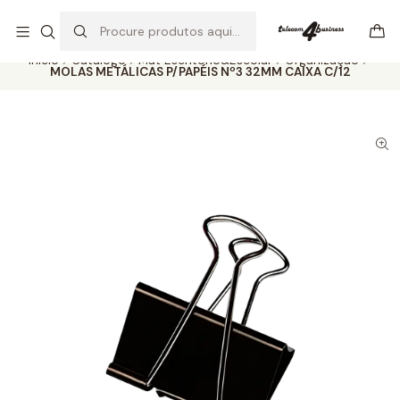
Se precisar de ajuda não hesite em nos contatar
Ler mais
Início
Catálogo
Mat Escritório&Escolar
Organização
MOLAS METÁLICAS P/PAPÉIS Nº3 32MM CAIXA C/12