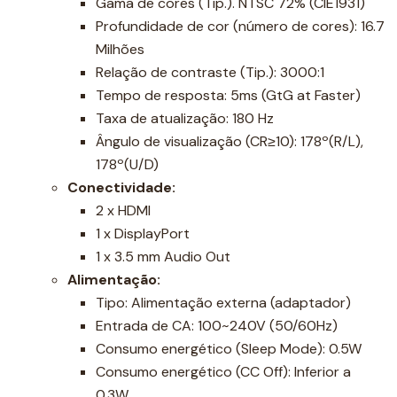
Gama de cores (Tip.). NTSC 72% (CIE1931)
Profundidade de cor (número de cores): 16.7
Milhões
Relação de contraste (Tip.): 3000:1
Tempo de resposta: 5ms (GtG at Faster)
Taxa de atualização: 180 Hz
Ângulo de visualização (CR≥10): 178º(R/L),
178º(U/D)
Conectividade:
2 x HDMI
1 x DisplayPort
1 x 3.5 mm Audio Out
Alimentação:
Tipo: Alimentação externa (adaptador)
Entrada de CA: 100~240V (50/60Hz)
Consumo energético (Sleep Mode): 0.5W
Consumo energético (CC Off): Inferior a
0.3W