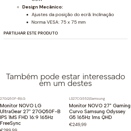
Design Mecânico:
Ajustes da posição do ecrã: Inclinação
Norma VESA: 75 x 75 mm
PARTILHAR ESTE PRODUTO
Também pode estar interessado
em um destes
27GQ50F-B
|
LG
LS27CG552
|
Samsung
Monitor NOVO LG
Monitor NOVO 27" Gaming
UltraGear 27" 27GQ50F-B
Curvo Samsung Odyssey
IPS 1MS FHD 16:9 165Hz
G5 165Hz 1ms QHD
FreeSync
€249,99
€289,99