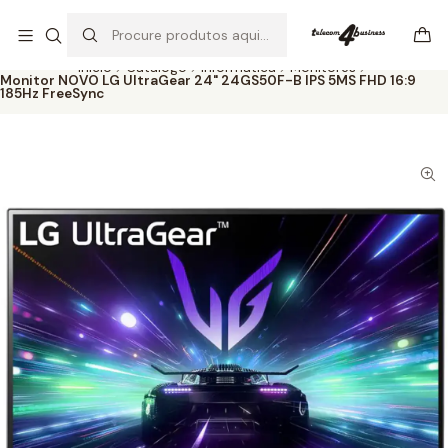
Se precisar de ajuda não hesite em nos contatar
Ler mais
Início
Catálogo
Informática
Monitores
Monitor NOVO LG UltraGear 24" 24GS50F-B IPS 5MS FHD 16:9
185Hz FreeSync