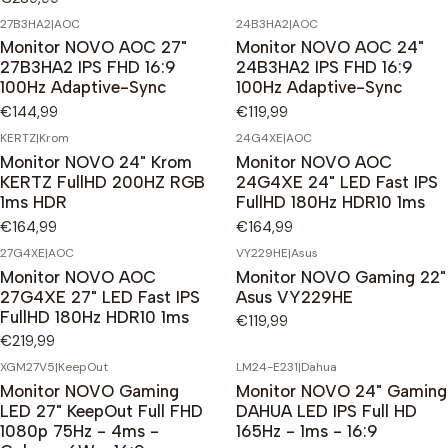
27B3HA2
|
AOC
24B3HA2
|
AOC
Monitor NOVO AOC 27"
Monitor NOVO AOC 24"
27B3HA2 IPS FHD 16:9
24B3HA2 IPS FHD 16:9
100Hz Adaptive-Sync
100Hz Adaptive-Sync
€144,99
€119,99
KERTZ
|
Krom
24G4XE
|
AOC
Monitor NOVO 24" Krom
Monitor NOVO AOC
KERTZ FullHD 200HZ RGB
24G4XE 24" LED Fast IPS
1ms HDR
FullHD 180Hz HDR10 1ms
€164,99
€164,99
27G4XE
|
AOC
VY229HE
|
Asus
Monitor NOVO AOC
Monitor NOVO Gaming 22"
27G4XE 27" LED Fast IPS
Asus VY229HE
FullHD 180Hz HDR10 1ms
€119,99
€219,99
XGM27V5
|
KeepOut
LM24-E231
|
Dahua
Monitor NOVO Gaming
Monitor NOVO 24" Gaming
LED 27" KeepOut Full FHD
DAHUA LED IPS Full HD
1080p 75Hz - 4ms -
165Hz - 1ms - 16:9