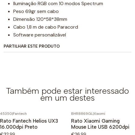
Iluminação RGB com 10 modos Spectrum
Peso 69gr sem cabo
Dimensão 120*58*38mm
Cabo 1,8 m de cabo Paracord
Software personalizável
PARTILHAR ESTE PRODUTO
Também pode estar interessado
em um destes
45350
|
Fantech
BHR8869GL
|
Xiaomi
Rato Fantech Helios UX3
Rato Xiaomi Gaming
16.000dpi Preto
Mouse Lite USB 6200dpi
€32,99
€26,99