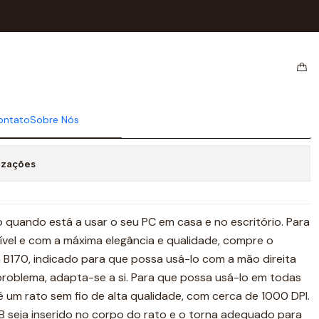
170 Preto
ech sem fios B170 Preto
ontato
Sobre Nós
cionar ao Carrinho
Comprar agora
izações
 quando está a usar o seu PC em casa e no escritório. Para
ível e com a máxima elegância e qualidade, compre o
 B170, indicado para que possa usá-lo com a mão direita
oblema, adapta-se a si. Para que possa usá-lo em todas
é um rato sem fio de alta qualidade, com cerca de 1000 DPI.
B seja inserido no corpo do rato e o torna adequado para