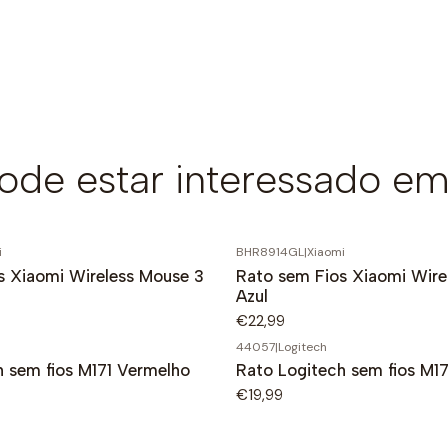
de estar interessado em
i
BHR8914GL
|
Xiaomi
s Xiaomi Wireless Mouse 3
Rato sem Fios Xiaomi Wire
Azul
€22,99
44057
|
Logitech
h sem fios M171 Vermelho
Rato Logitech sem fios M17
€19,99