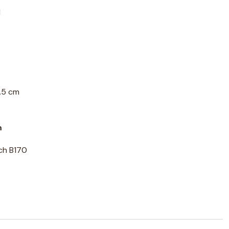
l
3.5 cm
m
ech B170