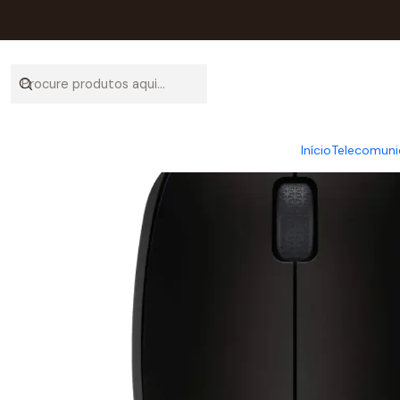
Início
C
Início
Telecomuni