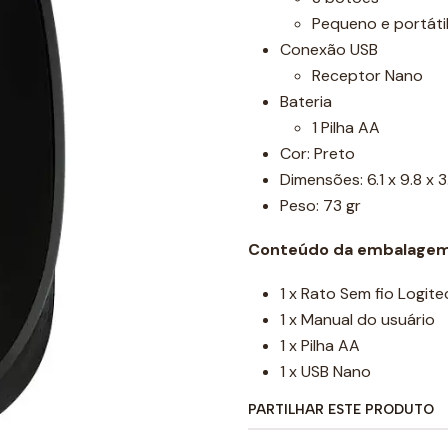
Pequeno e portáti
Conexão USB
Receptor Nano
Bateria
1 Pilha AA
Cor: Preto
Dimensões: 6.1 x 9.8 x 
Peso: 73 gr
Conteúdo da embalage
1 x Rato Sem fio Logit
1 x Manual do usuário
1 x Pilha AA
1 x USB Nano
PARTILHAR ESTE PRODUTO