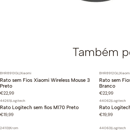
Também po
BHR8913GL
|
Xiaomi
BHR8912GL
|
Xiaom
Rato sem Fios Xiaomi Wireless Mouse 3
Rato sem Fio
Preto
Branco
€22,99
€22,99
44261
|
Logitech
44062
|
Logitech
Rato Logitech sem fios M170 Preto
Rato Logitec
€19,99
€19,99
24113
|
Krom
44063
|
Logitech