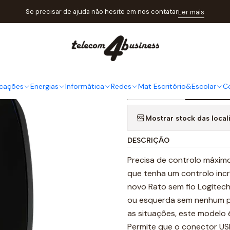
atálogo
Informática
Teclados&Ratos
Rato Logitech sem fios B
Se precisar de ajuda não hesite em nos contatar
Ler mais
|
Rato Logit
cações
Energias
Informática
Redes
Mat Escritório&Escolar
C
Adi
Quantidade
Mostrar stock das local
DESCRIÇÃO
Precisa de controlo máximo
que tenha um controlo incr
novo Rato sem fio Logitech
ou esquerda sem nenhum pr
as situações, este modelo 
Permite que o conector US