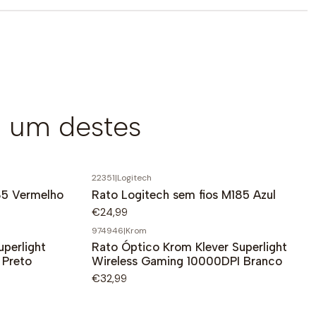
 um destes
22351
|
Logitech
85 Vermelho
Rato Logitech sem fios M185 Azul
€24,99
974946
|
Krom
perlight
Rato Óptico Krom Klever Superlight
 Preto
Wireless Gaming 10000DPI Branco
€32,99