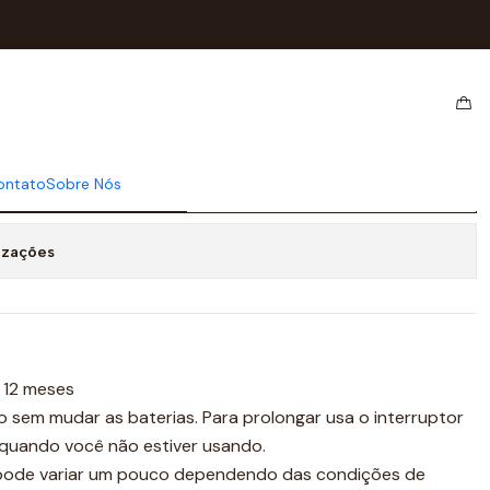
171 Azul
ech sem fios M171 Azul
ontato
Sobre Nós
cionar ao Carrinho
Comprar agora
izações
a 12 meses
o sem mudar as baterias. Para prolongar usa o interruptor
 quando você não estiver usando.
 pode variar um pouco dependendo das condições de