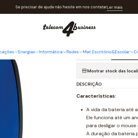
Catálogo
Informática
Teclados&Ratos
Rato Logitech sem fios M
Se precisar de ajuda não hesite em nos contatar
Ler mais
|
Rato Logit
cações
Energias
Informática
Redes
Mat Escritório&Escolar
C
Adi
Quantidade
Mostrar stock das local
DESCRIÇÃO
Características:
A vida da bateria até 
Ele funciona até um an
para desligar o mouse
A duração da bateria