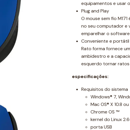
equipamentos e usar 
Plug and Play
O mouse sem fio M171 é
no seu computador e 
emparelhar o software
Conveniente e portátil
Rato forma fornece um
ambidestro e a capacid
esquerdo tornar ratos
especificações:
Requisitos do sistema
Windows® 7, Windo
Mac OS® X 10.8 ou
Chrome OS ™
kernel do Linux 2.6
porta USB