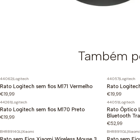
Também po
44062
|
Logitech
44057
|
Logitech
Rato Logitech sem fios M171 Vermelho
Rato Logitech
€19,99
€19,99
44261
|
Logitech
44051
|
Logitech
Rato Logitech sem fios M170 Preto
Rato Óptico 
Bluetooth Tra
€19,99
€52,99
BHR8914GL
|
Xiaomi
BHR8911GL
|
Xiaomi
Rato sem Fios Xiaomi Wireless Mouse 3
Rato sem Fio