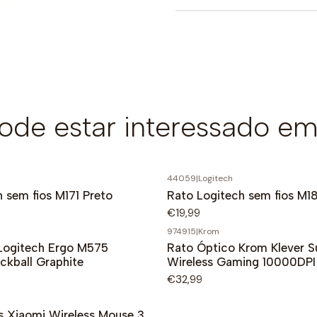
de estar interessado em
44059
|
Logitech
 sem fios M171 Preto
Rato Logitech sem fios M1
€19,99
974915
|
Krom
Logitech Ergo M575
Rato Óptico Krom Klever Su
ckball Graphite
Wireless Gaming 10000DPI
€32,99
s Xiaomi Wireless Mouse 3