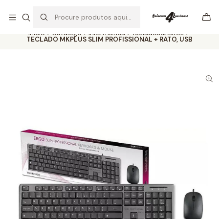
Se precisar de ajuda não hesite em nos contatar
Ler mais
Início
Catálogo
Informática
Teclados&Ratos
TECLADO MKPLUS SLIM PROFISSIONAL + RATO, USB