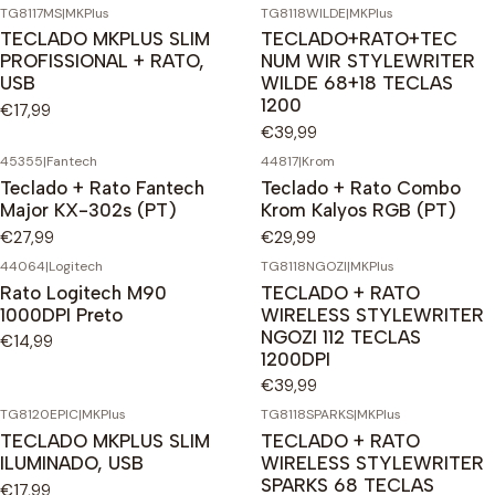
TG8117MS
|
MKPlus
TG8118WILDE
|
MKPlus
TECLADO MKPLUS SLIM
TECLADO+RATO+TEC
PROFISSIONAL + RATO,
NUM WIR STYLEWRITER
USB
WILDE 68+18 TECLAS
1200
€17,99
€39,99
45355
|
Fantech
44817
|
Krom
Teclado + Rato Fantech
Teclado + Rato Combo
Major KX-302s (PT)
Krom Kalyos RGB (PT)
€27,99
€29,99
44064
|
Logitech
TG8118NGOZI
|
MKPlus
Rato Logitech M90
TECLADO + RATO
1000DPI Preto
WIRELESS STYLEWRITER
NGOZI 112 TECLAS
€14,99
1200DPI
€39,99
TG8120EPIC
|
MKPlus
TG8118SPARKS
|
MKPlus
TECLADO MKPLUS SLIM
TECLADO + RATO
ILUMINADO, USB
WIRELESS STYLEWRITER
SPARKS 68 TECLAS
€17,99