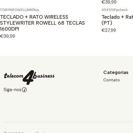
€39,99
TG8118ROWELL
|
MKPlus
45355
|
Fantech
TECLADO + RATO WIRELESS
Teclado + Ra
STYLEWRITER ROWELL 68 TECLAS
(PT)
1600DPI
€27,99
€39,99
Categorias
Contato
Siga-nos