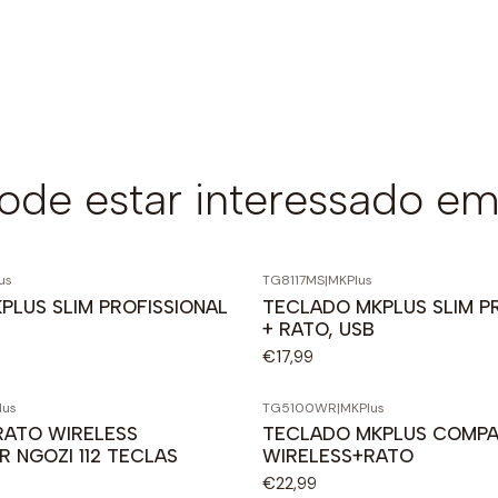
de estar interessado em
us
TG8117MS
|
MKPlus
PLUS SLIM PROFISSIONAL
TECLADO MKPLUS SLIM P
+ RATO, USB
€17,99
lus
TG5100WR
|
MKPlus
RATO WIRELESS
TECLADO MKPLUS COMP
 NGOZI 112 TECLAS
WIRELESS+RATO
€22,99