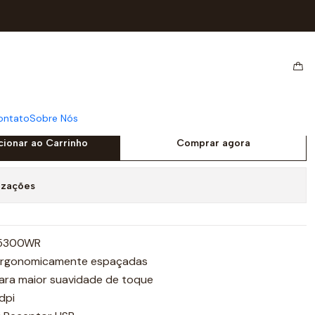
SIONAL + RATO,USB
MKPLUS WIRELESS
ONAL + RATO,USB
ontato
Sobre Nós
cionar ao Carrinho
Comprar agora
izações
G5300WR
l ergonomicamente espaçadas
ara maior suavidade de toque
dpi