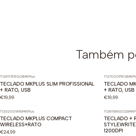
Também po
TG8117ERGO
|
MKPlus
TG7000PRO
|
MKPl
TECLADO MKPLUS SLIM PROFISSIONAL
TECLADO MK
+ RATO, USB
+ RATO, USB
€19,99
€19,99
TG5200WR
|
MKPlus
TG8118NGOZI
|
MKP
TECLADO MKPLUS COMPACT
TECLADO + 
WIRELESS+RATO
STYLEWRITER
1200DPI
€24,99