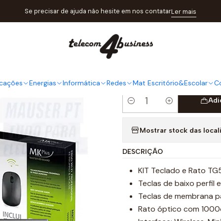
Informática
Teclados&Ratos
TECLADO MKPLUS WIRELESS PROFIS
Se precisar de ajuda não hesite em nos contatar
Ler mais
|
TECLADO 
PROFISSI
cações
Energias
Informática
Redes
Mat Escritório&Escolar
C
Adi
Quantidade
Mostrar stock das local
DESCRIÇÃO
KIT Teclado e Rato T
Teclas de baixo perfi
Teclas de membrana p
Rato óptico com 1000