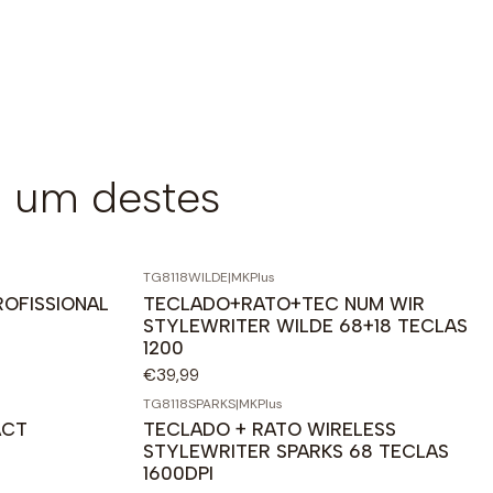
 um destes
TG8118WILDE
|
MKPlus
ROFISSIONAL
TECLADO+RATO+TEC NUM WIR
STYLEWRITER WILDE 68+18 TECLAS
1200
€39,99
TG8118SPARKS
|
MKPlus
ACT
TECLADO + RATO WIRELESS
STYLEWRITER SPARKS 68 TECLAS
1600DPI