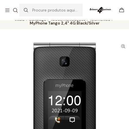
Se precisar de ajuda não hesite em nos contatar
Ler mais
Início
Catálogo
Telecomunicações
Telemóveis
MyPhone Tango 2,4" 4G Black/Silver