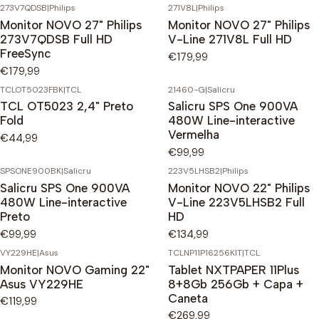
273V7QDSB
|
Philips
271V8L
|
Philips
Monitor NOVO 27" Philips
Monitor NOVO 27" Philips
273V7QDSB Full HD
V-Line 271V8L Full HD
FreeSync
€179,99
€179,99
TCLOT5023FBK
|
TCL
21460-G
|
Salicru
TCL OT5023 2,4" Preto
Salicru SPS One 900VA
Fold
480W Line-interactive
Vermelha
€44,99
€99,99
SPSONE900BK
|
Salicru
223V5LHSB2
|
Philips
Salicru SPS One 900VA
Monitor NOVO 22" Philips
480W Line-interactive
V-Line 223V5LHSB2 Full
Preto
HD
€99,99
€134,99
VY229HE
|
Asus
TCLNP11P16256KIT
|
TCL
Monitor NOVO Gaming 22"
Tablet NXTPAPER 11Plus
Asus VY229HE
8+8Gb 256Gb + Capa +
Caneta
€119,99
€269,99