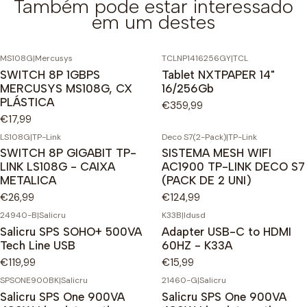
Também pode estar interessado
em um destes
MS108G
|
Mercusys
TCLNP1416256GY
|
TCL
SWITCH 8P 1GBPS
Tablet NXTPAPER 14"
MERCUSYS MS108G, CX
16/256Gb
PLÁSTICA
€359,99
€17,99
LS108G
|
TP-Link
Deco S7(2-Pack)
|
TP-Link
SWITCH 8P GIGABIT TP-
SISTEMA MESH WIFI
LINK LS108G - CAIXA
AC1900 TP-LINK DECO S7
METALICA
(PACK DE 2 UNI)
€26,99
€124,99
24940-B
|
Salicru
K33B
|
Idusd
Salicru SPS SOHO+ 500VA
Adapter USB-C to HDMI
Tech Line USB
60HZ - K33A
€119,99
€15,99
SPSONE900BK
|
Salicru
21460-G
|
Salicru
Salicru SPS One 900VA
Salicru SPS One 900VA