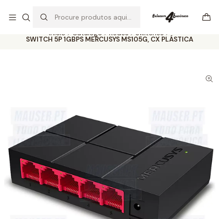
Se precisar de ajuda não hesite em nos contatar
Ler mais
Início
Catálogo
Redes
Switches
SWITCH 5P 1GBPS MERCUSYS MS105G, CX PLÁSTICA