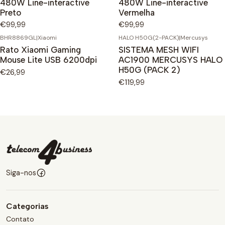
480W Line-interactive
480W Line-interactive
Preto
Vermelha
€99,99
€99,99
BHR8869GL
|
Xiaomi
HALO H50G(2-PACK)
|
Mercusys
Rato Xiaomi Gaming
SISTEMA MESH WIFI
Mouse Lite USB 6200dpi
AC1900 MERCUSYS HALO
H50G (PACK 2)
€26,99
€119,99
Siga-nos
Categorias
Contato