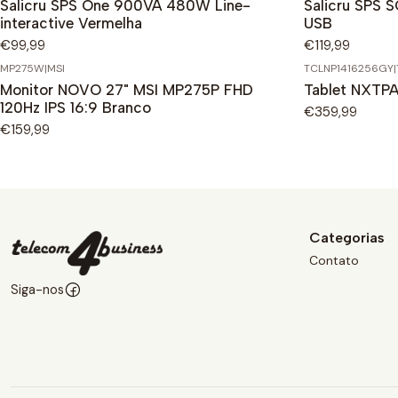
Salicru SPS One 900VA 480W Line-
Salicru SPS 
interactive Vermelha
USB
€99,99
€119,99
MP275W
|
MSI
TCLNP1416256GY
|
Monitor NOVO 27" MSI MP275P FHD
Tablet NXTPA
120Hz IPS 16:9 Branco
€359,99
€159,99
Categorias
Contato
Siga-nos