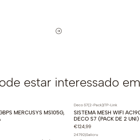
de estar interessado em
Deco S7(2-Pack)
|
TP-Link
1GBPS MERCUSYS MS105G,
SISTEMA MESH WIFI AC19
A
DECO S7 (PACK DE 2 UNI)
€124,99
24792
|
Salicru