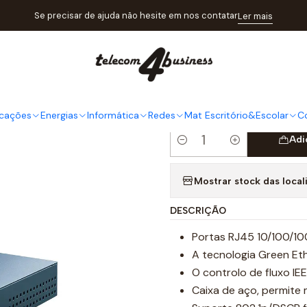
ogo
Redes
Switches
SWITCH 8P GIGABIT TP-LINK LS108G - CA
Se precisar de ajuda não hesite em nos contatar
Ler mais
|
SWITCH 8P
LS108G - 
cações
Energias
Informática
Redes
Mat Escritório&Escolar
C
Adi
Quantidade
Mostrar stock das local
DESCRIÇÃO
Portas RJ45 10/100/
A tecnologia Green Et
O controlo de fluxo IE
Caixa de aço, permit