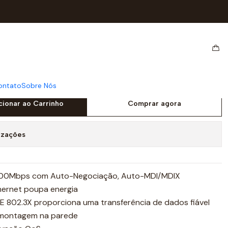
IXA METALICA
 GIGABIT TP-LINK
CAIXA METALICA
ontato
Sobre Nós
cionar ao Carrinho
Comprar agora
izações
1000Mbps com Auto-Negociação, Auto-MDI/MDIX
hernet poupa energia
EE 802.3X proporciona uma transferência de dados fiável
e montagem na parede