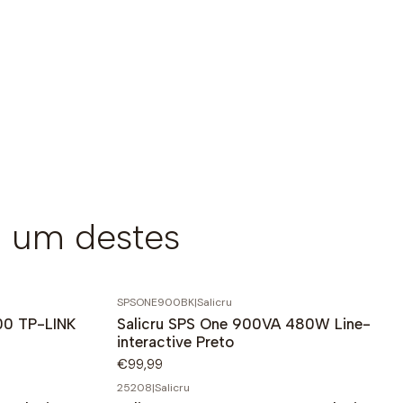
 um destes
SPSONE900BK
|
Salicru
00 TP-LINK
Salicru SPS One 900VA 480W Line-
interactive Preto
€99,99
25208
|
Salicru