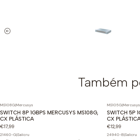
Também po
MS108G
|
Mercusys
MS105G
|
Mercusys
SWITCH 8P 1GBPS MERCUSYS MS108G,
SWITCH 5P 
CX PLÁSTICA
CX PLÁSTIC
€17,99
€12,99
21460-G
|
Salicru
24940-B
|
Salicru