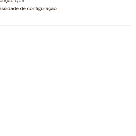
função QoS
cessidade de configuração